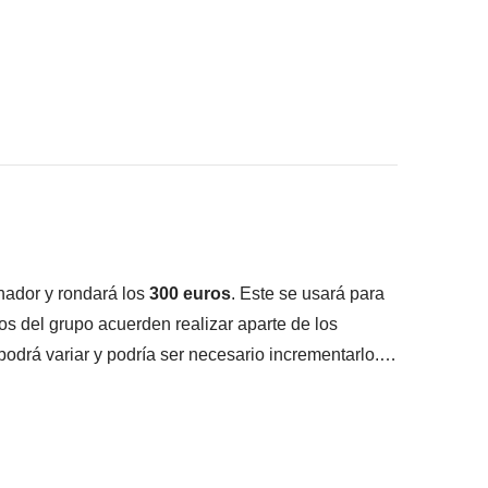
consigas meter en la mochila
ué está incluido"
nador y rondará los
300 euros
. Este se usará para
os del grupo acuerden realizar aparte de los
 podrá variar y podría ser necesario incrementarlo.
lizada.
des