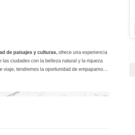
ad de paisajes y culturas,
ofrece una experiencia
las ciudades con la belleza natural y la riqueza
 de viaje, tendremos la oportunidad de empaparnos
y la ciudad de Quebec
, y dejarnos sorprender por
 metrópoli canadiense, desde donde
partiremos
gara y del archipiélago de las Mis Islas. En
 a explorar el
archipiélago de las Mil Islas
, una
a del este de Canadá.
río San Lorenzo. Disfrutaremos de un
crucero para
as de las islas más famosas antes de pasar a la
pidos de Bryson.
Con esta emocionante experiencia
 en nuestras propias carnes la adrenalina de los
mergirnos en el lado más salvaje de Canadá?