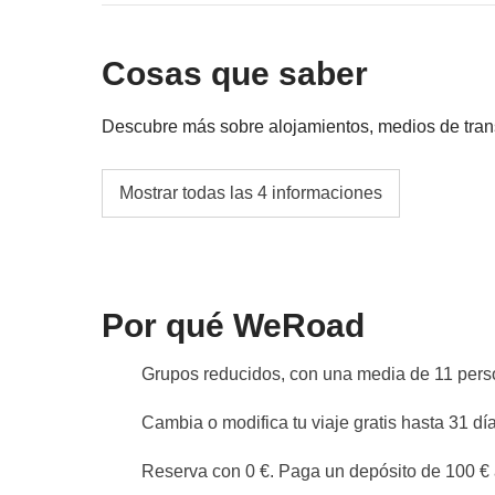
Entradas a museos y atracciones turísticas
Cosas que saber
Fondo común del coordinador
Las actividades y extras que todos los partici
Descubre más sobre alojamientos, medios de transpo
correspondiente del coordinador. Actividade
proveedores locales ajenos a WeRoad (terce
Transportes
Mostrar todas las 4 informaciones
interviene en su gestión ni asume responsab
Alquiler de coches
Alojamientos
Alojamiento en habitación cuádruple con 2 
Por qué WeRoad
La opción "no sharing room" no está disponib
¡Conducimos nosotros!
Grupos reducidos, con una media de 11 per
Viaje con coches de alquiler conducidos por l
¡Infórmanos si estás dispuesto/a a conducir e
Cambia o modifica tu viaje gratis hasta 31 día
Info sobre habitaciones privadas
Reserva con 0 €. Paga un depósito de 100 € a