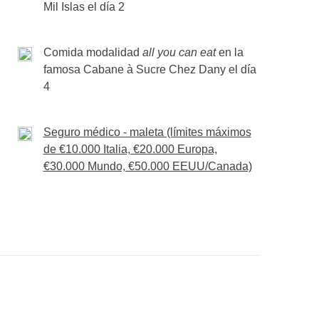
!
Mil Islas el día 2
metros aproximadamente, mientras que la Bridal
 junto a la American Falls.
Y para verlas mejor,
dos para mojaros?!
Comida modalidad
all you can eat
en la
 agua, no nos engañemos) nos reunimos todos
famosa Cabane à Sucre Chez Dany el día
4
rminado, pero ya estamos pensando en el
xima aventura!
Seguro médico - maleta (límites máximos
ón en barco
de €10.000 Italia, €20.000 Europa,
€30.000 Mundo, €50.000 EEUU/Canada)