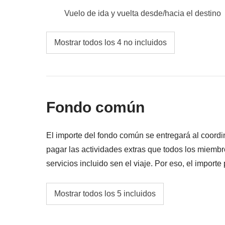
Vuelo de ida y vuelta desde/hacia el destino
Comidas y bebidas no especificadas
Mostrar todos los 4 no incluidos
Todos los extras que quieras comprar y que 
Todo lo que no se menciona en la sección "Q
Fondo común
El importe del fondo común se entregará al coordi
pagar las actividades extras que todos los miembr
servicios incluido sen el viaje. Por eso, el importe
En cualquier caso se devolverá la diferencia no uti
Transportes locales en las principales ciuda
Mostrar todos los 5 incluidos
Gasolina, aparcamientos y peajes