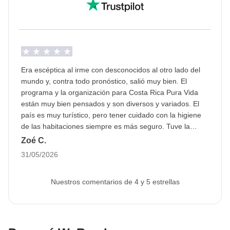
Pasaporte
Para este viaje,
es obligatorio presentar una
imagen del pasaporte con una
validez mínima de
6 meses al menos 30 días antes de la salida
. Esto
Era escéptica al irme con desconocidos al otro lado del
nos permite proceder con la reserva de todos los
mundo y, contra todo pronóstico, salió muy bien. El
servicios de viaje.
Si no se proporciona el
programa y la organización para Costa Rica Pura Vida
están muy bien pensados y son diversos y variados. El
pasaporte o este no es válido, no podemos
país es muy turístico, pero tener cuidado con la higiene
asegurar la plaza en el viaje.
La imagen se puede
de las habitaciones siempre es más seguro. Tuve la
cargar en el área personal tras hacer la reserva.
suerte de pasar un muy buen rato allí y espero volver a
Zoé C.
Sudamérica muy pronto (¿por qué no con Weroad?):)
31/05/2026
Info sobre habitaciones privadas
Ver todos los detalles
Nuestros comentarios de 4 y 5 estrellas