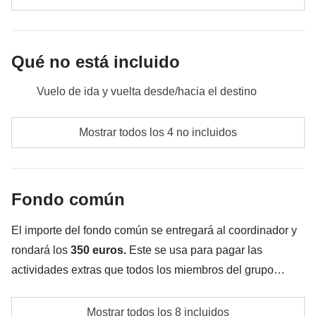
construido juntos gracias a este viaje y terminamos
por todo lo alto celebrándolo en un bar del centro. Es
nuestra última noche aquí y ¡hay que aprovecharla!
Qué no está incluido
Incluido:
transporte y excursión (con entradas) al Parque
Vuelo de ida y vuelta desde/hacia el destino
Nacional Manuel Antonio
No incluido:
comidas y bebidas
Comidas y bebidas no especificadas
Mostrar todos los 4 no incluidos
Transporte:
De Uvita a San José: 200 km, unas 4 horas y media
Todos los extras que querrás comprar y que consigas
meter en la mochila
Fondo común
Todo lo que no se menciona en la sección "Qué está
incluido"
El importe del fondo común se entregará al coordinador y
rondará los
350 euros.
Este se usa para pagar las
actividades extras que todos los miembros del grupo
acuerden realizar, además de los servicios incluidos. Por
Alquiler de bicicletas en Puerto Viejo
eso, el importe podrá variar y podría ser necesario
Mostrar todos los 8 incluidos