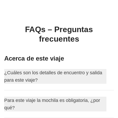
FAQs – Preguntas
frecuentes
Acerca de este viaje
¿Cuáles son los detalles de encuentro y salida
para este viaje?
Este viaje comienza en
San Jose
. El primer día nos
Para este viaje la mochila es obligatoria, ¿por
encontramos a las
18:00
.
qué?
Tu coordinador te añadirá al grupo de WhatsApp de tu