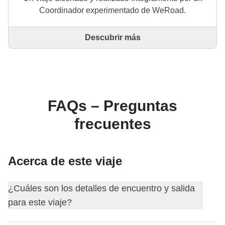
Coordinador experimentado de WeRoad.
Descubrir más
Este es un viaje diseñado y realizado íntegramente
por un Coordinador experimentado de WeRoad. El
Coordinador se encarga de todo el viaje: desde la
definición del itinerario hasta la selección del
alojamiento y las experiencias in situ. A través de
WeRoad puedes reservar el viaje y gestionarlo en tu
FAQs – Preguntas
área personal, como cualquier otro WeRoad.
frecuentes
Acerca de este viaje
¿Cuáles son los detalles de encuentro y salida
para este viaje?