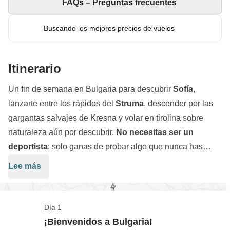
FAQs – Preguntas frecuentes
Buscando los mejores precios de vuelos
Itinerario
Un fin de semana en Bulgaria para descubrir
Sofía
,
lanzarte entre los rápidos del
Struma
, descender por las
gargantas salvajes de Kresna y volar en tirolina sobre
naturaleza aún por descubrir.
No necesitas ser un
deportista
: solo ganas de probar algo que nunca has
hecho y la curiosidad de descubrir que sí, que tú también
Lee más
eras capaz de eso.
Tres actividades en un único día de
pura adrenalina, aptas para todos los niveles, con
instructores que adaptan el programa al grupo.
Y
Día 1
cuando los músculos pidan tregua, nos esperan las
¡Bienvenidos a Bulgaria!