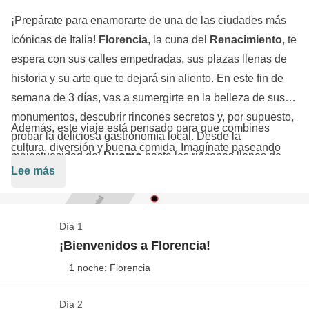
¡Prepárate para enamorarte de una de las ciudades más
icónicas de Italia!
Florencia
, la cuna del
Renacimiento
, te
espera con sus calles empedradas, sus plazas llenas de
historia y su arte que te dejará sin aliento. En este fin de
semana de 3 días, vas a sumergirte en la belleza de sus
monumentos, descubrir rincones secretos y, por supuesto,
Además, este viaje está pensado para que combines
probar la deliciosa gastronomía local. Desde la
cultura, diversión y buena comida. Imagínate paseando
majestuosidad del
Duomo
hasta los rincones llenos de
por el centro histórico, admirando obras maestras que han
Lee más
encanto del
Ponte Vecchio
, cada paso en
Florencia
es
marcado la historia del arte mundial y luego haciendo una
una experiencia única.
pausa para saborear una focaccia típica en uno de los
lugares más auténticos de la ciudad. Y, por supuesto, no
Día 1
podía faltar una visita imprescindible: el
Museo de los
¡Bienvenidos a Florencia!
Uffizi
, hogar de algunas de las pinturas más famosas de la
1 noche: Florencia
historia, desde
Botticelli
hasta
Leonardo da Vinci
.
Florencia
no es solo una ciudad para visitar, ¡es una
Día 2
Llegada y primeras impresiones