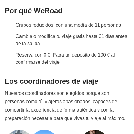
incluir hoteles, apartamentos u hostales, elegidos
Por qué WeRoad
según la disponibilidad, la ubicación y el nivel de
confort ofrecido. Las habitaciones podrán ser dobles,
Grupos reducidos, con una media de 11 personas
triples, múltiples o compartidas mixtas, y las camas
disponibles podrán variar entre camas individuales,
Cambia o modifica tu viaje gratis hasta 31 días antes
camas dobles tipo francés (más pequeñas que una
de la salida
cama matrimonial estándar), camas dobles estándar
Reserva con 0 €. Paga un depósito de 100 € al
o literas. Los baños podrán ser privados o
confirmarse del viaje
compartidos, dependiendo del alojamiento asignado.
La tipología del alojamiento puede variar en función
Los coordinadores de viaje
de la época del año y de la disponibilidad real en el
Nuestros coordinadores son elegidos porque son
destino.Todos los alojamientos serán seleccionados
personas como tú: viajeros apasionados, capaces de
con cuidado para garantizar un entorno acogedor,
compartir la experiencia de forma auténtica y con la
seguro y coherente con el espíritu del viaje. Con este
preparación necesaria para que vivas tu viaje al máximo.
texto, consideramos que el participante ha sido
debidamente informado sobre las posibles