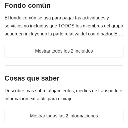
Fondo común
Todo lo que no se menciona en la sección "Qué está
incluido"
El fondo común se usa para pagar las actividades y
servicios no incluidas que TODOS los miembros del grupo
acuerden incluyendo la parte relativa del coordinador. El
importe del fondo común se entregará al coordinador y
Fondo común del coordinador
rondará los 150€. En base a las exigencias del lugar, el
Mostrar todos los 2 incluidos
importe podrá variar y podría ser necesario incrementarlo,
Las actividades y extras que todos los participantes
en cualquier caso se devolverá el restante no utilizado.
han acordado realizar, junto con la parte
Cosas que saber
correspondiente del coordinador. Actividades
pagadas con el fondo común: son realizadas por
Descubre más sobre alojamientos, medios de transporte e
proveedores locales ajenos a WeRoad (terceros) y se
información extra útil para el viaje.
aplican sus condiciones; WeRoad no interviene en
su gestión ni asume responsabilidad alguna
Para garantizar la mejor experiencia posible, los
Mostrar todas las 2 informaciones
alojamientos seleccionados para este viaje pueden