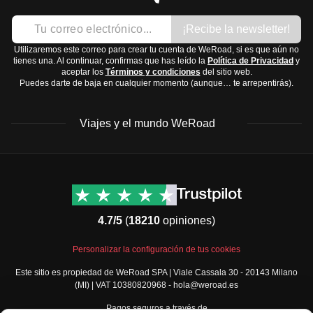
veranos son cálidos y húmedos.
Ropa interior
¡Recibe la newsletter!
Centro:
En el centro, como en Roma y Florencia, los
Chaqueta ligera
inviernos son suaves y los veranos son calurosos y
Utilizaremos este correo para crear tu cuenta de WeRoad, si es que aún no
Vestido elegante para salir
tienes una. Al continuar, confirmas que has leído la
Política de Privacidad
y
secos.
aceptar los
Términos y condiciones
del sitio web.
Calzado:
Puedes darte de baja en cualquier momento (aunque… te arrepentirás).
Sur:
En el sur y las islas, el clima es mediterráneo,
Zapatillas cómodas para caminar
con inviernos suaves y veranos muy calurosos.
Sandalias
Viajes y el mundo WeRoad
La mejor época para visitar Italia es durante la
primavera
Zapatos elegantes
(abril a junio) y el
otoño
(septiembre a octubre), cuando
Accesorios y tecnología:
las temperaturas son más agradables y hay menos
Gafas de sol
Destinos
Info útil & Ayuda
turistas.
Sombrero
América del Norte
Contacto
Latinoamérica
FAQs
Adaptador de enchufe universal
4.7/5
(
18210
opiniones)
África
Términos y condiciones
Cargador de móvil
Oriente Medio
Condiciones generales
Artículos de aseo y medicinas:
Personalizar la configuración de tus cookies
Asia
Política de cancelación
Cepillo de dientes y pasta
Este sitio es propiedad de WeRoad SPA | Viale Cassala 30 - 20143 Milano
Europa
Política de cookies
(MI) | VAT 10380820968 - hola@weroad.es
Desodorante
Norte de Europa
Política de privacidad
Protector solar
Pagos seguros a través de