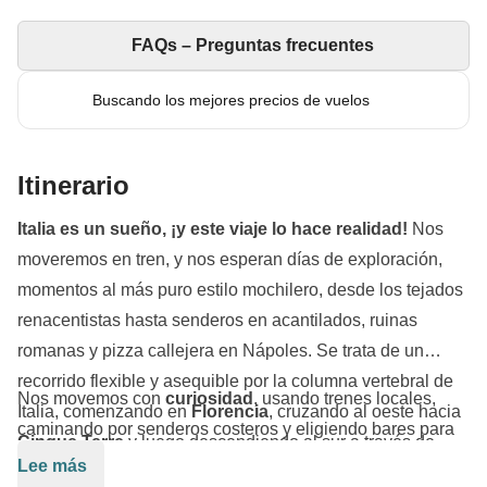
FAQs – Preguntas frecuentes
Buscando los mejores precios de vuelos
Itinerario
Italia es un sueño, ¡y este viaje lo hace realidad!
Nos
moveremos en tren, y nos esperan días de exploración,
momentos al más puro estilo mochilero, desde los tejados
renacentistas hasta senderos en acantilados, ruinas
romanas y pizza callejera en Nápoles. Se trata de un
recorrido flexible y asequible por la columna vertebral de
Nos movemos con
curiosidad
, usando trenes locales,
Italia, comenzando en
Florencia
, cruzando al oeste hacia
caminando por senderos costeros y eligiendo bares para
Cinque Terre
y luego descendiendo al sur a través de
tomar un spritz según la posición del sol. También
Lee más
Roma
,
Nápoles
y la
Costa Amalfitana
.