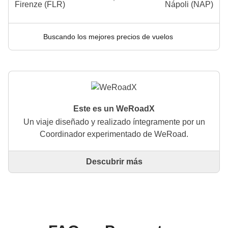
Firenze (FLR)
Nápoli (NAP)
Buscando los mejores precios de vuelos
Este es un WeRoadX
Un viaje diseñado y realizado íntegramente por un
Coordinador experimentado de WeRoad.
Descubrir más
Este es un viaje diseñado y realizado íntegramente
por un Coordinador experimentado de WeRoad. El
Coordinador se encarga de todo el viaje: desde la
definición del itinerario hasta la selección del
alojamiento y las experiencias in situ. A través de
WeRoad puedes reservar el viaje y gestionarlo en tu