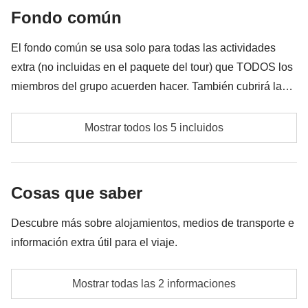
Cualquier cosa no mencionada en la sección "Qué
Fondo común
incluye"
El fondo común se usa solo para todas las actividades
extra (no incluidas en el paquete del tour) que TODOS los
miembros del grupo acuerden hacer. También cubrirá la
tarifa del coordinador por estas actividades extra. El fondo
Entradas para museos locales
común es de aproximadamente
200€
y lo recoge el
Mostrar todos los 5 incluidos
coordinador en el destino. La cantidad del fondo común
Actividades en grupo (ej. clase de cocina)
variará según el número de actividades y extras que el
grupo decida hacer. Cualquier dinero sobrante se
Todos los transportes públicos en Roma
Cosas que saber
devolverá al final del viaje a los participantes.
La parte correspondiente al coordinador del fondo
Descubre más sobre alojamientos, medios de transporte e
común
información extra útil para el viaje.
Todas las actividades extra que cada miembro del
Todos los alojamientos son en habitaciones
grupo acuerde realizar, y la parte correspondiente al
Mostrar todas las 2 informaciones
compartidas (habitaciones privadas podrían estar
coordinador