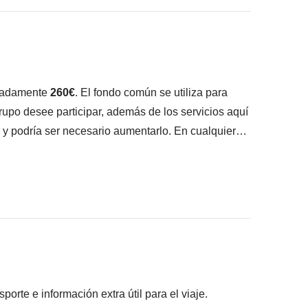
ncluye"
imadamente
260€
. El fondo común se utiliza para
grupo desee participar, además de los servicios aquí
r y podría ser necesario aumentarlo. En cualquier
es de la minivan durante todo el viaje.
amento de tiendas de campaña en el desierto de
rte e información extra útil para el viaje.