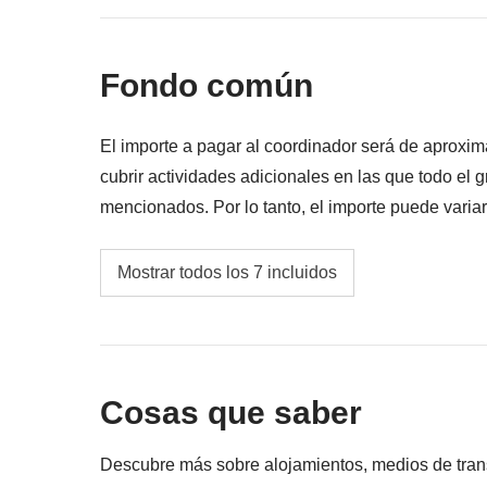
Todo lo no mencionado en la sección "Qué i
Fondo común
El importe a pagar al coordinador será de aprox
cubrir actividades adicionales en las que todo el 
mencionados. Por lo tanto, el importe puede varia
caso, se reembolsará el saldo no utilizado.
Cualquier transporte interno
Mostrar todos los 7 incluidos
Visita guiada de Fez
Visita guiada a la Kasbah de Ourzazate
Cosas que saber
Combustible, estacionamiento y posibles peaj
Transporte de equipaje desde/hacia el camp
Descubre más sobre alojamientos, medios de transpo
Merzouga.