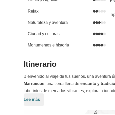
Es
Relax
Ti
Naturaleza y aventura
Ciudad y culturas
Monumentos e historia
Itinerario
Bienvenido al viaje de tus sueños, una aventura ún
Marruecos
, una tierra llena de
encanto y tradici
laberintos de mercados vibrantes, explorar ciudad
deliciosa gastronomía que fusiona sabores exótico
Lee más
Nuestro viaje comienza en
Marrakech
, la ciudad
cautivadora cultura y vivir experiencias que que
cobran vida con su colorido, sus músicos y sus e