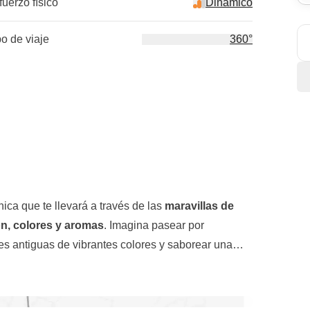
fuerzo físico
Dinámico
po de viaje
360°
ica que te llevará a través de las
maravillas de
ón, colores y aromas
. Imagina pasear por
es antiguas de vibrantes colores y saborear una
s. Marruecos te invita a sumergirte en su
 de las mil emociones, donde las plazas históricas
darán grabadas en tu memoria para siempre.
ncantadores de serpientes. Nos sumergiremos en