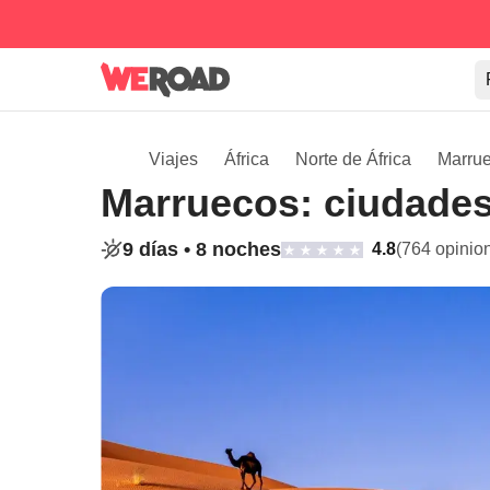
Viajes
África
Norte de África
Marru
Marruecos: ciudades
9 días •
8 noches
4.8
(764 opinio