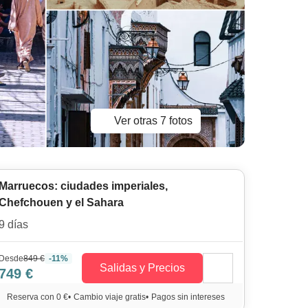
Ver otras 7 fotos
Marruecos: ciudades imperiales,
Chefchouen y el Sahara
9 días
Desde
849 €
-11%
Salidas y Precios
749 €
Reserva con 0 €
•
Cambio viaje gratis
•
Pagos sin intereses