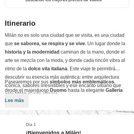
Itinerario
Milán no es solo una ciudad que se visita, es una ciudad
que
se saborea, se respira y se vive
. Un lugar donde la
historia y la modernidad
caminan de la mano, donde el
arte se mezcla con la moda, y donde cada rincón vibra al
ritmo de la
dolce vita italiana
. Este viaje te permitirá
descubrir su esencia más auténtica: entre arquitectura
Pasearemos por sus
símbolos más emblemáticos
,
icónica, sabores irresistibles y ese encanto urbano que
desde el majestuoso
Duomo
hasta la elegante
Galleria
solo Milán puede ofrecer.
Vittorio Emanuele II
, pasando por el
Castello Sforzesco
Lee más
y el moderno
distrito de Porta Nuova
, donde el pasado y
el futuro se miran frente a frente. Tendremos tiempo para
disfrutar de un
aperitivo milanés
—esa tradición que
Día 1
Y si lo que buscas es el sabor italiano, prepárate para
convierte el atardecer en un momento mágico— y brindar
¡Bienvenidos a Milán!