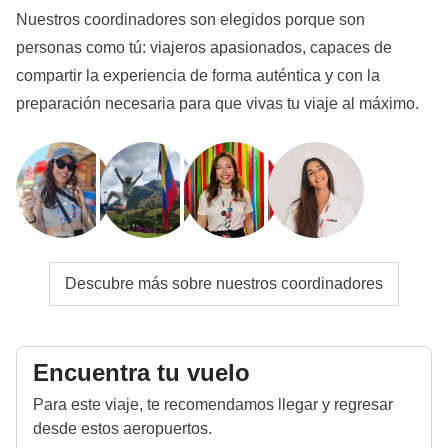
Nuestros coordinadores son elegidos porque son
del año y de la disponibilidad real en el destino.
personas como tú: viajeros apasionados, capaces de
Todos los alojamientos serán seleccionados con
compartir la experiencia de forma auténtica y con la
cuidado para garantizar un entorno acogedor, seguro
preparación necesaria para que vivas tu viaje al máximo.
y coherente con el espíritu del viaje. Con este texto,
consideramos que el participante ha sido
debidamente informado sobre las posibles
configuraciones del alojamiento.
Info sobre habitaciones privadas
Ver todos los detalles
Descubre más sobre nuestros coordinadores
Encuentra tu vuelo
Para este viaje, te recomendamos llegar y regresar
desde estos aeropuertos.