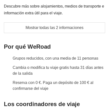
pagadas con el fondo común: son realizadas por
Descubre más sobre alojamientos, medios de transporte e
proveedores locales ajenos a WeRoad (terceros) y se
información extra útil para el viaje.
aplican sus condiciones; WeRoad no interviene en
su gestión ni asume responsabilidad alguna
Para garantizar la mejor experiencia posible, los
Mostrar todas las 2 informaciones
alojamientos seleccionados para este viaje pueden
incluir hoteles, apartamentos u hostales, elegidos
Por qué WeRoad
según la disponibilidad, la ubicación y el nivel de
confort ofrecido.
Grupos reducidos, con una media de 11 personas
Las habitaciones podrán ser dobles, triples, múltiples
o compartidas mixtas, y las camas disponibles
Cambia o modifica tu viaje gratis hasta 31 días antes
podrán variar entre camas individuales, camas
de la salida
dobles tipo francés (más pequeñas que una cama
Reserva con 0 €. Paga un depósito de 100 € al
matrimonial estándar), camas dobles estándar o
confirmarse del viaje
literas. Los baños podrán ser privados o compartidos,
dependiendo del alojamiento asignado. La tipología
Los coordinadores de viaje
del alojamiento puede variar en función de la época