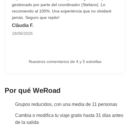
Esto nos permite proceder a la reserva de todos los
gestionado por parte del coordinador (Stefano). Lo
servicios de viaje. Si no se proporciona o el
recomiendo al 100%. Una experiéncia que no olvidaré
jamás. Seguro que repito!
pasaporte no es válido, no podemos asegurar la
Clàudia F.
plaza en el viaje. La imagen se puede cargar en el
18/06/2026
área personal tras hacer la reserva.
Info sobre habitaciones privadas
Ver todos los detalles
Nuestros comentarios de 4 y 5 estrellas
Por qué WeRoad
Grupos reducidos, con una media de 11 personas
Cambia o modifica tu viaje gratis hasta 31 días antes
de la salida