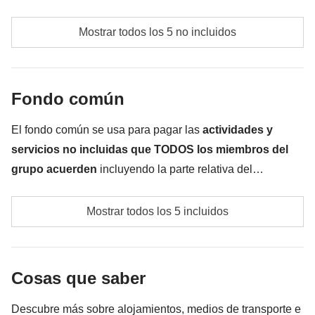
No incluido:
comidas y bebidas a cargo de cada participante
comidas y bebidas donde no esté indicado
Mostrar todos los 5 no incluidos
actividad con elefantes el día 4
todos los extra que quieras comprar y que consigas
Fondo común
meter en la mochila
Todo lo que no se menciona en la sección "Qué está
El fondo común se usa para pagar las
actividades y
incluido"
servicios no incluidas que TODOS los miembros del
grupo acuerden
incluyendo la parte relativa del
coordinador. El importe del fondo común se entregará al
Posibles transportes locales no incluidos en la tarifa
coordinador y rondará los
250€
. En base a las exigencias
Mostrar todos los 5 incluidos
(ej. tuk tuk en Bangkok, traslados)
del lugar, el importe podrá variar y podría ser necesario
incrementarlo, en cualquier caso se devolverá el restante
Tasa gubernamental de entrada, si procede
no utilizado
Cosas que saber
Fondo común del coordinador
Descubre más sobre alojamientos, medios de transporte e