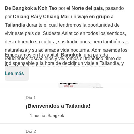
De Bangkok a Koh Tao
por el
Norte del país
, pasando
por
Chiang Rai y Chiang Mai
: un
viaje en grupo a
Tailandia
durante el cual tendremos la oportunidad de
vivir este país del Sudeste Asiático en todos los sentidos,
descubriendo su cultura, sus tradiciones, pero también su
naturaleza y su aclamada vida nocturna. Admiraremos los
Empezamos en la capital,
Bangkok
, una parada
relucientes rascacielos y viviremos el frenético ritmo de
indispensable a la hora de decidir un viaje a Tailandia, y
Bangkok
, tendremos un encuentro cercano con
enseguida nos conquista su bullicio mientras pasamos
Lee más
elefantes
, visitaremos los
mercados nocturnos
,
una tarde en las calles del barrio de Khao San Road. A
exploraremos la gastronomía de
Chiang Mai
y, por último,
continuación nos dirigimos hacia el norte: llegamos a
nos relajaremos en las playas de
Koh Tao
.
Chiang Rai
, donde nos saciamos de templos y estatuas
Día 1
de Buda, y luego continuamos hacia
Chiang Mai
, donde
¡Bienvenidos a Tailandia!
podemos vivir un encuentro cercano con elefantes.
1 noche: Bangkok
Continuamos hacia el sur y hacemos noche en
Sukhothai
, famosa por su parque nacional, declarado
Día 2
Check in en Bangkok