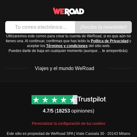
Camisetas ligeras
Costa Atlántica: Clima templado durante todo el año,
Eid al-Fitr: celebra el final del Ramadán.
Pantalones largos y cómodos
con veranos cálidos e inviernos suaves.
Vestidos o faldas largas
Interior y zonas montañosas: Veranos calurosos e
Ropa interior
¡Recibe la newsletter!
inviernos fríos, especialmente en las montañas del
Chaqueta ligera o suéter para las noches
Atlas, donde puede nevar.
Utilizaremos este correo para crear tu cuenta de WeRoad, si es que aún no
tienes una. Al continuar, confirmas que has leído la
Política de Privacidad
y
Calzado:
Desierto del Sahara: Clima muy caluroso y seco
aceptar los
Términos y condiciones
del sitio web.
Puedes darte de baja en cualquier momento (aunque… te arrepentirás).
Sandalias cómodas
durante el día, y fresco por las noches.
Zapatillas de deporte
La mejor época para visitar Marruecos es en primavera
Viajes y el mundo WeRoad
Zapatos cerrados para caminatas
(marzo a mayo) y otoño (septiembre a noviembre), cuando
Accesorios y tecnología:
las temperaturas son más agradables.
Gafas de sol
Destinos
Info útil & Ayuda
Sombrero o gorra
América del Norte
Contacto
Cargador portátil
Latinoamérica
FAQs
4.7/5
(
18253
opiniones)
Adaptador universal, ya que los enchufes son de tipo C y
África
Términos y condiciones
E
Oriente Medio
Condiciones generales
Personalizar la configuración de tus cookies
Artículos de aseo y medicación:
Asia
Política de cancelación
Este sitio es propiedad de WeRoad SPA | Viale Cassala 30 - 20143 Milano