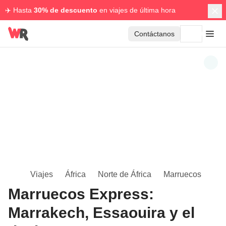
✈️ Hasta
30% de descuento
en viajes de última hora
Contáctanos
Viajes
África
Norte de África
Marruecos
Marruecos Express:
Marrakech, Essaouira y el