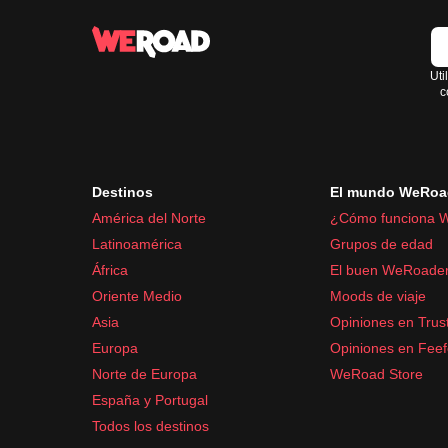
Uti
c
Destinos
El mundo WeRoa
América del Norte
¿Cómo funciona 
Latinoamérica
Grupos de edad
África
El buen WeRoade
Oriente Medio
Moods de viaje
Asia
Opiniones en Trust
Europa
Opiniones en Fee
Norte de Europa
WeRoad Store
España y Portugal
Todos los destinos