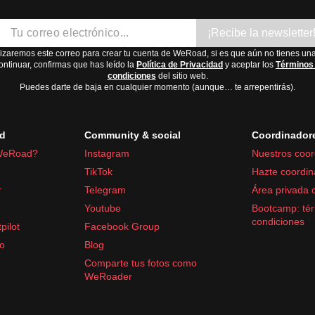
¡Recibe la newsletter
lizaremos este correo para crear tu cuenta de WeRoad, si es que aún no tienes una
ontinuar, confirmas que has leído la
Política de Privacidad
y aceptar los
Términos
condiciones
del sitio web.
Puedes darte de baja en cualquier momento (aunque… te arrepentirás).
d
Community & social
Coordinador
WeRoad?
Instagram
Nuestros coor
TikTok
Hazte coordin
r
Telegram
Área privada 
Youtube
Bootcamp: tér
condiciones
pilot
Facebook Group
fo
Blog
Comparte tus fotos como
WeRoader