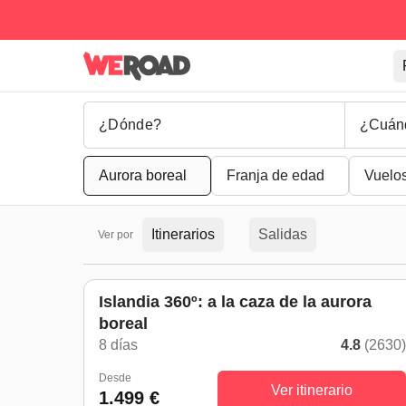
¿Cuán
Aurora boreal
Franja de edad
Vuelo
Itinerarios
Salidas
Ver por
Islandia 360º: a la caza de la aurora
boreal
8 días
4.8
(2630
Desde
Ver itinerario
1.499 €