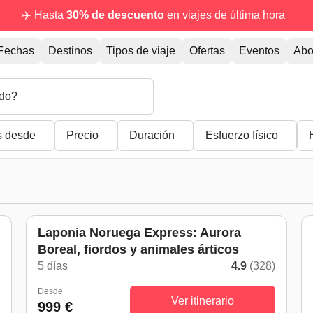
✈️ Hasta
30% de descuento
en viajes de última hora
Fechas
Destinos
Tipos de viaje
Ofertas
Eventos
Abo
do?
s desde
Precio
Duración
Esfuerzo físico
Laponia Noruega Express: Aurora
Boreal, fiordos y animales árticos
)
5 días
4.9
(328)
Desde
Ver itinerario
999 €