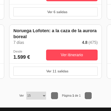
Ver 6 salidas
Noruega Lofoten: a la caza de la aurora
boreal
)
7 días
4.8
(475)
Desde
Ver itinerario
1.599 €
Ver 11 salidas
Ver
Página
1
de 1