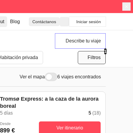
ut
Blog
Contáctanos
Iniciar sesión
Describe tu viaje
1
Habitación privada
Filtros
Ver el mapa
6 viajes encontrados
Tromsø Express: a la caza de la aurora
boreal
5 días
5
(18)
Desde
Ver itinerario
899 €