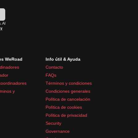
!
. Al
 y
es WeRoad
Info útil & Ayuda
dinadores
Contacto
ador
FAQs
coordinadores
Términos y condiciones
minos y
Condiciones generales
Política de cancelación
Política de cookies
Política de privacidad
Security
Governance