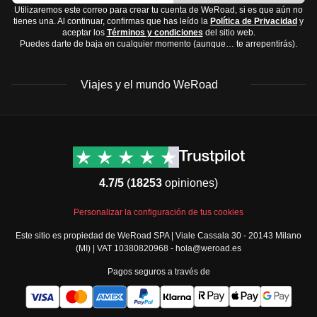
Utilizaremos este correo para crear tu cuenta de WeRoad, si es que aún no
tienes una. Al continuar, confirmas que has leído la
Política de Privacidad
y
aceptar los
Términos y condiciones
del sitio web.
Puedes darte de baja en cualquier momento (aunque… te arrepentirás).
Viajes y el mundo WeRoad
Destinos
Info útil & Ayuda
América del Norte
Contacto
Latinoamérica
FAQs
4.7/5
(
18253
opiniones)
África
Términos y condiciones
Oriente Medio
Condiciones generales
Personalizar la configuración de tus cookies
Asia
Política de cancelación
Este sitio es propiedad de WeRoad SPA | Viale Cassala 30 - 20143 Milano
Europa
Política de cookies
(MI) | VAT 10380820968 - hola@weroad.es
Norte de Europa
Política de privacidad
Pagos seguros a través de
España y Portugal
Security
Todos los destinos
Governance