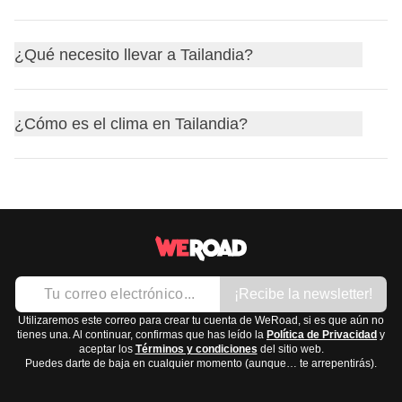
una tensión de
220 V
y frecuencia de
50 Hz
.
Khop khun (ขอบคุณ): gracias
DTAC
Los enchufes tipo A y B tienen dos clavijas planas.
Mai pen rai (ไม่เป็นไร): no pasa nada
La
religión principal en Tailandia es el budismo
,
TrueMove
El tipo C tiene dos clavijas redondeadas.
¿Qué necesito llevar a Tailandia?
Estas frases te permitirán comunicarte de manera sencilla
específicamente el budismo Theravada, practicado por la
Encontrarás puntos de venta en el aeropuerto y en tiendas
En España se usan enchufes de tipo C y F, por lo que se
con los locales.
mayoría de la población.
por toda la ciudad. Además, el
wifi
es habitual en hoteles,
recomienda llevar un adaptador universal para poder
Para tu viaje a
Tailandia
, te recomendamos llevar en tu
Algunas festividades religiosas importantes que podrías
¿Cómo es el clima en Tailandia?
cafés y restaurantes, por lo que puedes aprovecharlo
conectar tus dispositivos sin problemas.
mochila
lo siguiente:
encontrar durante tu visita son:
durante tu estancia.
Ropa:
Makha Bucha
El
clima en Tailandia es tropical
, y se divide
Camisetas ligeras
Visakha Bucha
principalmente en tres estaciones:
Pantalones cortos
Asalha Bucha
Cálida: de marzo a mayo, con temperaturas que
Bañador
Durante estas celebraciones se realizan ceremonias en
pueden superar los 35°C.
Ropa interior cómoda
los templos, y es común ver procesiones y ofrendas.
¡Recibe la newsletter!
Lluviosa: de junio a octubre, con lluvias intensas y
Calzado:
Al visitar templos, recuerda vestirte de manera respetuosa,
frecuentes, especialmente en septiembre.
Utilizaremos este correo para crear tu cuenta de WeRoad, si es que aún no
Sandalias
cubriendo hombros y piernas, y quitarte los zapatos antes
tienes una. Al continuar, confirmas que has leído la
Política de Privacidad
y
Fresca: de noviembre a febrero, con temperaturas más
aceptar los
Términos y condiciones
del sitio web.
Zapatillas de deporte cómodas
de entrar.
Puedes darte de baja en cualquier momento (aunque… te arrepentirás).
agradables, alrededor de 20-30°C, siendo la mejor
Accesorios y tecnología:
época para visitar.
Sombrero o gorra