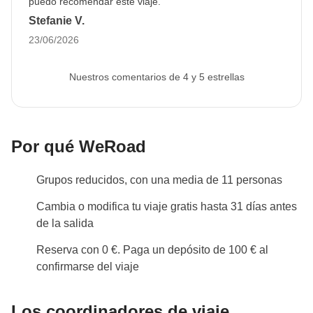
puedo recomendar este viaje.
pasaporte no es válido, no podemos asegurar la
Stefanie V.
plaza en el viaje. La imagen se puede cargar en el
23/06/2026
área personal tras hacer la reserva.
Nuestros comentarios de 4 y 5 estrellas
Info sobre habitaciones privadas
Ver todos los detalles
Por qué WeRoad
Grupos reducidos, con una media de 11 personas
Cambia o modifica tu viaje gratis hasta 31 días antes
de la salida
Reserva con 0 €. Paga un depósito de 100 € al
confirmarse del viaje
Los coordinadores de viaje