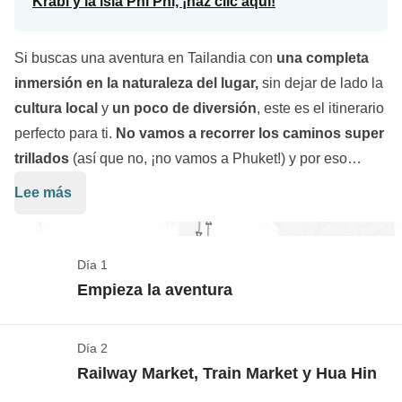
Krabi y la isla Phi Phi, ¡haz clic aquí!
Si buscas una aventura en Tailandia con
una completa
inmersión en la naturaleza del lugar,
sin dejar de lado la
cultura local
y
un poco de diversión
, este es el itinerario
perfecto para ti.
No vamos a recorrer los caminos super
trillados
(así que no, ¡no vamos a Phuket!) y por eso
estamos aún más impresionados y fascinados por este
Lee más
país. No podemos evitar Bangkok, que es un poco la
esencia de Tailandia y del sudeste asiático, pero no nos
quedamos allí mucho tiempo: nos trasladamos casi
Día 1
inmediatamente a la costa, a
Chumphon
, donde
Empieza la aventura
visitamos el
Parque Nacional de Kui Buri
, hogar del
elefante asiático, y después el
Parque Nacional de Khao
Día 2
¡Tu WeRoad empieza oficialmente!
Sok
, la verdadera joya de este viaje. Aquí pasaremos dos
Railway Market, Train Market y Hua Hin
días, durmiendo en alojamientos rodeados de vegetación
Ver el mapa