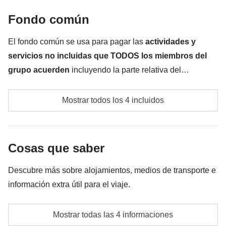
No incluido:
comidas y bebidas.
Fondo común
Todo lo que no se menciona en la sección "Qué está
incluido"
El fondo común se usa para pagar las
actividades y
servicios no incluidas que TODOS los miembros del
grupo acuerden
incluyendo la parte relativa del
coordinador. El importe del fondo común se entregará al
Transportes locales
coordinador y rondará los
250€
. En base a las exigencias
Mostrar todos los 4 incluidos
del lugar, el importe podrá variar y
podría ser necesario
Fondo común del coordinador
incrementarlo
, en cualquier caso se devolverá el restante
no utilizado
Propinas a todos los proveedores de servicios
Cosas que saber
locales que contribuirán a que nuestro viaje sea
único. En este país todo el mundo lo espera porque,
Descubre más sobre alojamientos, medios de transporte e
a diferencia de las costumbres españolas, la propina
información extra útil para el viaje.
es una parte importante de su salario y, como viajeros
Alojamiento
responsables, consideramos apropiado recompensar
Mostrar todas las 4 informaciones
Pequeños hoteles y dos noches en un alojamiento
los servicios que recibimos ajustándonos a las