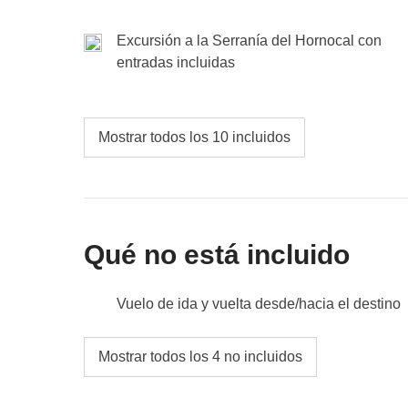
Fondo común
: trasnporte local u otras eventuales 
Incluido
: alojamiento con desayuno
No incluido
: comida y bebidas donde no indicado
Fondo común
: visita al lado brasileño de las cata
Excursión a la Serranía del Hornocal con
No incluido
: comida y bebidas donde no indicado
entradas incluidas
Mostrar todos los 10 incluidos
Qué no está incluido
Vuelo de ida y vuelta desde/hacia el destino
comidas y bebidas donde no esté indicado
Mostrar todos los 4 no incluidos
todos los extra que quieras comprar y que co