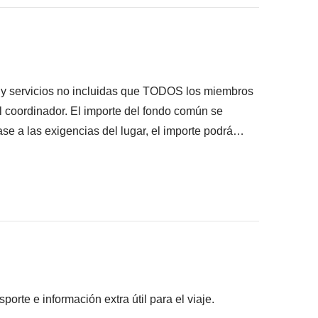
ué está incluido"
s y servicios no incluidas que TODOS los miembros
el coordinador. El importe del fondo común se
ase a las exigencias del lugar, el importe podrá
lquier caso se devolverá el restante no utilizado.
ro de las ciudades de Buenos Aires, Salta y Puerto
Iguazú
ervicios locales que contribuirán a hacer único
rte e información extra útil para el viaje.
 esperan, ya que —a diferencia de las costumbres