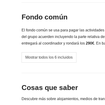
Todo lo que no se menciona en la sección "Q
Fondo común
El fondo común se usa para pagar las actividade
del grupo acuerden incluyendo la parte relativa d
entregará al coordinador y rondará los
290€
. En b
variar y podría ser necesario incrementarlo, en cua
Traslados desde/hacia los aeropuertos y dent
Mostrar todos los 6 incluidos
Iguazú
Visita al lado brasileño de las cataratas del 
Cata de vino en una bodega de Cafayate
Cosas que saber
Las propinas para todos los proveedores de s
Descubre más sobre alojamientos, medios de transpo
nuestro viaje. En este país, casi siempre se