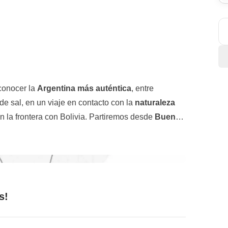
 conocer la
Argentina más auténtica
, entre
e sal, en un viaje en contacto con la
naturaleza
n la frontera con Bolivia. Partiremos desde
Buenos
perdiéndonos por sus barrios más icónicos como
entre empanadas y asado, antes de volar a
Salta
, en
aje "on the road" por paisajes impresionantes.
nocal
, Patrimonio de la Humanidad por la
con sus matices vibrantes, sirve de telón de fondo
s!
al pequeño pueblo de Purmamarca. Continuaremos a través del espectáculo de
Salinas Grandes
,
sajes que no tienen nada que envidiar al Far West,
asta
Cafayate
, conocida por sus viñedos de altura: