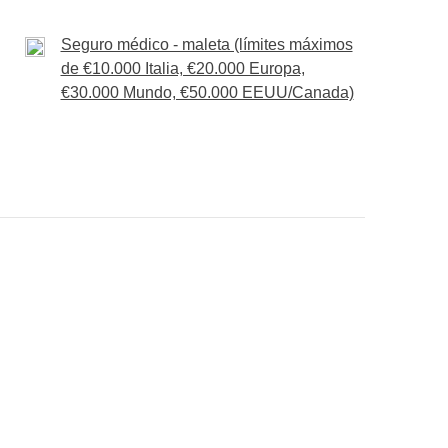
actividades extra
ratas Iguazú y otras actividades
Seguro médico - maleta (límites máximos
de €10.000 Italia, €20.000 Europa,
€30.000 Mundo, €50.000 EEUU/Canada)
nsigas meter en la mochila