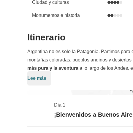
Ciudad y culturas
Monumentos e historia
Itinerario
Argentina no es solo la Patagonia. Partimos para
montañas coloradas, pueblos andinos y desiertos d
más pura y la aventura
a lo largo de los Andes, e
Aires
, la capital más romántica de Sudamérica, 
Lee más
Disfrutaremos de los sabores de la cocina local, 
Palermo y la colorida Boca.
el norte, donde comenzará oficialmente nuestro vi
Amidraremos
los colores de la Serranía del Hor
Día 1
UNESCO, y del
Cerro de los Siete Colores
que, 
¡Bienvenidos a Buenos Aire
una inmensa llanura de sal, y contemplaremos pai
como la Quebrada de las Conchas. Llegaremos h