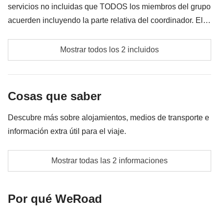
servicios no incluidas que TODOS los miembros del grupo
acuerden incluyendo la parte relativa del coordinador. El
importe del fondo común se entregará al coordinador y
Fondo común del coordinador
rondará los 90€. En base a las exigencias del lugar, el
Mostrar todos los 2 incluidos
importe podrá variar y podría ser necesario incrementarlo,
Las actividades y extras que todos los participantes
en cualquier caso se devolverá el restante no utilizado.
han acordado realizar, junto con la parte
Cosas que saber
correspondiente del coordinador. Actividades
pagadas con el fondo común: son realizadas por
Descubre más sobre alojamientos, medios de transporte e
proveedores locales ajenos a WeRoad (terceros) y se
información extra útil para el viaje.
aplican sus condiciones; WeRoad no interviene en
su gestión ni asume responsabilidad alguna
Habitaciones dobles, triples o cuádruples en función
Mostrar todas las 2 informaciones
de disponibilidad
Info sobre habitaciones privadas
Por qué WeRoad
Ver todos los detalles