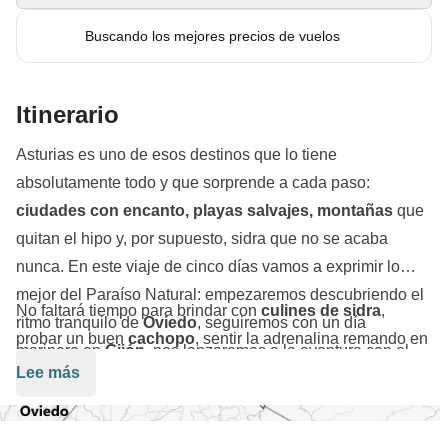
Buscando los mejores precios de vuelos
Itinerario
Asturias es uno de esos destinos que lo tiene
absolutamente todo y que sorprende a cada paso:
ciudades con encanto, playas salvajes, montañas
que
quitan el hipo y, por supuesto, sidra que no se acaba
nunca. En este viaje de cinco días vamos a exprimir lo
mejor del Paraíso Natural: empezaremos descubriendo el
No faltará tiempo para brindar con
culines de sidra
,
ritmo tranquilo de
Oviedo
, seguiremos con un día
probar un buen
cachopo
, sentir la adrenalina remando en
marinero en
Gijón
, nos lanzaremos a la aventura con el
el Sella y quedarnos sin palabras ante los paisajes de los
Lee más
mítico
descenso del Sella
y subiremos hasta los
Picos de Europa. Porque Asturias no se visita: se vive. Y
espectaculares
Lagos de Covadonga
para acabar
en buena compañía, todavía mejor. ¿Listo para una
haciendo un mini road trip por la costa asturiana.