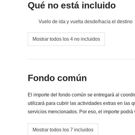
Qué no está incluido
Vuelo de ida y vuelta desde/hacia el destino
Comidas y bebidas no mencionadas
Mostrar todos los 4 no incluidos
Todos los extras que quieras comprar y que c
Todo lo que no se menciona en la sección "Q
Fondo común
El importe del fondo común se entregará al coordi
utilizará para cubrir las actividades extras en las
servicios mencionados. Por eso, el importe podrá v
cualquier caso, se devolverá la diferencia no utili
Full Day Tour de Río de Janeiro
Mostrar todos los 7 incluidos