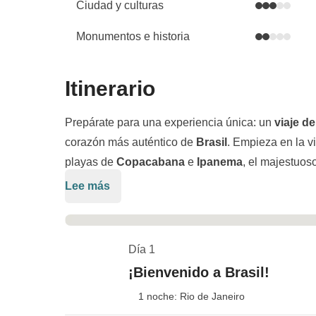
Ciudad y culturas
Monumentos e historia
Itinerario
Prepárate para una experiencia única: un
viaje d
corazón más auténtico de
Brasil
. Empieza en la v
playas de
Copacabana
e
Ipanema
, el majestuos
música
Samba
. Luego partiremos hacia el norte,
Lee más
extraordinaria
Selva Amazónica
, una de las mara
Navegaremos por los
ríos tropicales
, explorarem
poblaciones locales
y descubriremos una biodive
Día 1
una mezcla perfecta de
aventura
,
naturaleza
y
au
¡Bienvenido a Brasil!
sonidos de la selva que jamás olvidaremos.
1 noche: Rio de Janeiro
Este viaje está pensado para quienes buscan
emo