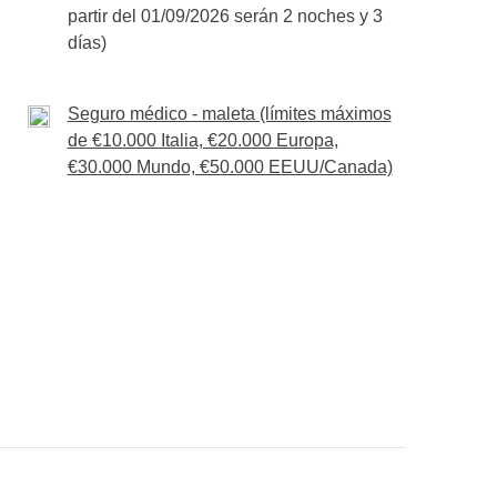
partir del 01/09/2026 serán 2 noches y 3
aventura.
plar el
amanecer sobre el Río Negro
, uno de
días)
¡Obrigado Brasil!
s del desayuno visitaremos una
comunidad
nes y la vida cotidiana de quienes viven en plena
 a Manaos
Seguro médico - maleta (límites máximos
de €10.000 Italia, €20.000 Europa,
a opcional, de participar en una excursión para
€30.000 Mundo, €50.000 EEUU/Canada)
ío Negro
, una de las especies más
acia
Manaos
, dejando atrás la experiencia vivida
dad, todavía tendremos tiempo para relajarnos y
cena, amanecer sobre el Río Negro, visita a la
o, amanecer sobre el Río Negro, visita a la
 en Manaos
bles actividades extra