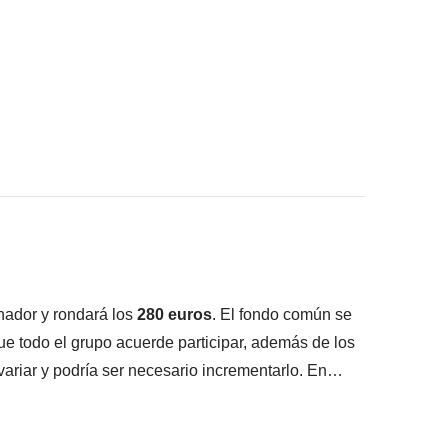
onsigas meter en la mochila :)
ué está incluido"
nador y rondará los
280 euros
. El fondo común se
 que todo el grupo acuerde participar, además de los
ariar y podría ser necesario incrementarlo. En
zada.