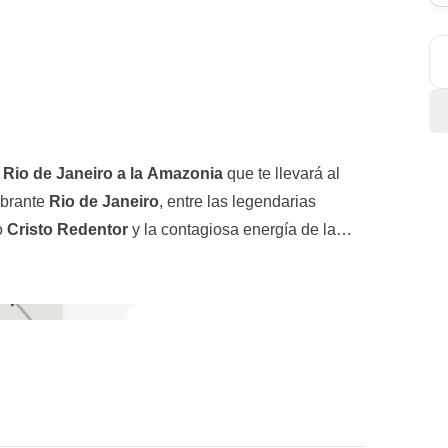
e Rio de Janeiro a la Amazonia
que te llevará al
ibrante
Rio de Janeiro
, entre las legendarias
o
Cristo Redentor
y la contagiosa energía de la
 dirección Manaus, donde nos espera la
villas naturales más fascinantes del planeta.
os la
jungla amazónica
, conoceremos
rsidad que nos dejará sin palabras. Cada día será
tenticidad
, entre atardeceres espectaculares y
ciones de verdad
, para quienes quieren vivir