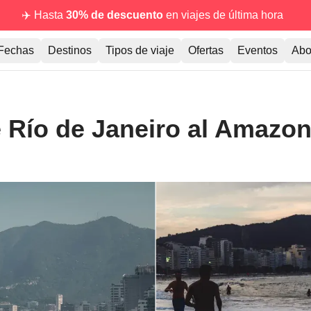
✈️ Hasta
30% de descuento
en viajes de última hora
Fechas
Destinos
Tipos de viaje
Ofertas
Eventos
Abo
e Río de Janeiro al Amazo