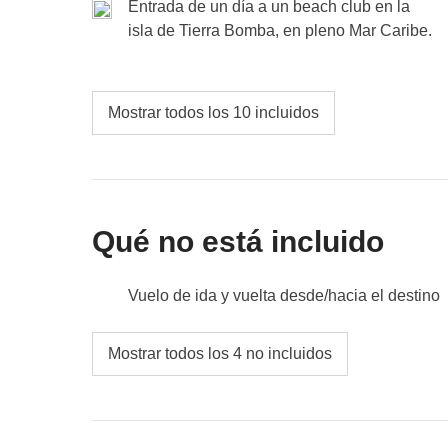
Entrada de un día a un beach club en la
isla de Tierra Bomba, en pleno Mar Caribe.
Incluido
: noches de hotel con desayuno
Fondo común
: actividades opcionales
No incluido
: otras comidas y bebidas
Mostrar todos los 10 incluidos
Qué no está incluido
Vuelo de ida y vuelta desde/hacia el destino
comidas y bebidas donde no se indique
Mostrar todos los 4 no incluidos
todos los extras que quieras comprar y que c
Todo lo que no se menciona en la sección 'Q