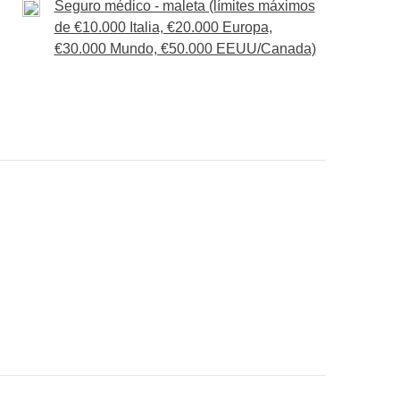
Seguro médico - maleta (límites máximos
de €10.000 Italia, €20.000 Europa,
€30.000 Mundo, €50.000 EEUU/Canada)
onsigas meter en la mochila :)
ué incluye'