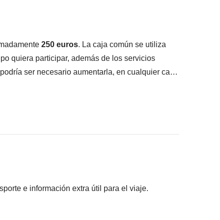
oximadamente
250 euros
. La caja común se utiliza
upo quiera participar, además de los servicios
 podría ser necesario aumentarla, en cualquier caso
ipantes hayan acordado realizar y la parte
rte e información extra útil para el viaje.