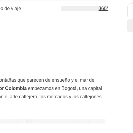
po de viaje
360°
montañas que parecen de ensueño y el mar de
por Colombia
empezamos en Bogotá, una capital
 el arte callejero, los mercados y los callejones
n nuestro
primer bus nocturno colombiano
, un rito
rtamos en Medellín, la ciudad que nunca duerme.
 par de
arepitas
para desayunar
. Después de