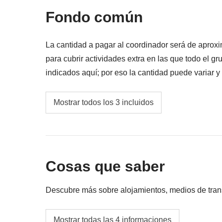
Fondo común
La cantidad a pagar al coordinador será de apr
para cubrir actividades extra en las que todo el gr
indicados aquí; por eso la cantidad puede variar y
se devolverá la diferencia no utilizada.
Transporte terrestre
Mostrar todos los 3 incluidos
Fondo común del coordinador
Las actividades y extras que todos los partic
proporcional del coordinador.
Cosas que saber
Descubre más sobre alojamientos, medios de transpo
Alojamiento
Mostrar todas las 4 informaciones