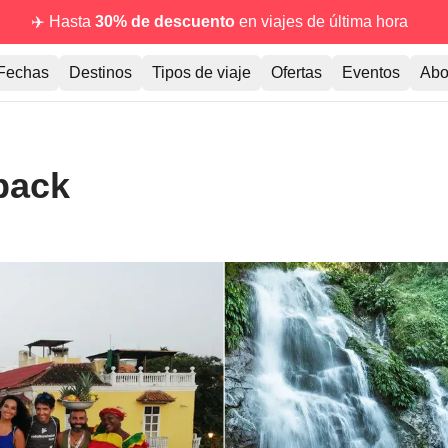
✈️ Hasta
30% de descuento
en viajes de última hora
Fechas
Destinos
Tipos de viaje
Ofertas
Eventos
Abo
pack