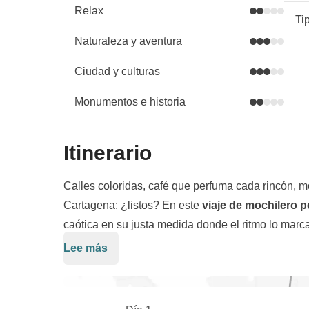
Relax
Ti
Naturaleza y aventura
Ciudad y culturas
Monumentos e historia
Itinerario
Calles coloridas, café que perfuma cada rincón, 
Cartagena: ¿listos? En este
viaje de mochilero 
caótica en su justa medida donde el ritmo lo marcan
llenos de color.
Lee más
Luego llega el momento cumbre: nos lanzamos e
de paso para cualquier viajero serio, y nos despe
Tranquilos, encontraremos
el mejor sitio para un