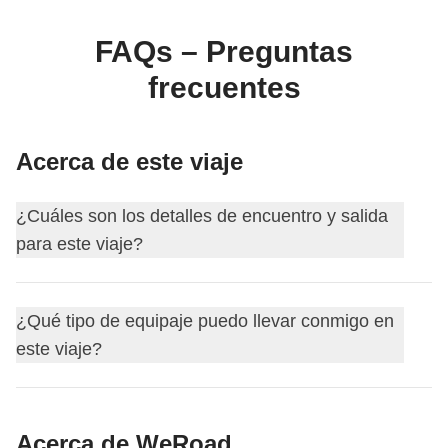
FAQs – Preguntas
frecuentes
Acerca de este viaje
¿Cuáles son los detalles de encuentro y salida
para este viaje?
Este viaje comienza en
Ipsos/Gouvia
. El primer día nos
¿Qué tipo de equipaje puedo llevar conmigo en
encontramos a las
18:00
.
este viaje?
Tu coordinador te añadirá al grupo de WhatsApp de tu
viaje unos 15 días antes de la salida.
Para este itinerario puedes elegir el equipaje que
Así podrás empezar a conocer a tus compañeros de viaje,
Acerca de WeRoad
prefieras: siempre recomendamos la mochila, pero