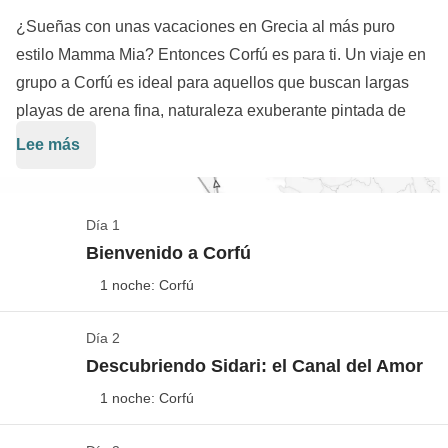
¿Sueñas con unas vacaciones en Grecia al más puro
estilo Mamma Mia? Entonces Corfú es para ti. Un viaje en
grupo a Corfú es ideal para aquellos que buscan largas
playas de arena fina, naturaleza exuberante pintada de
olivos, pequeñas calas y pintorescos pueblos. Nuestro
Lee más
viaje en grupo para descubrir esta isla será un equilibrio
entre excursiones y mar para descubrir lugares mágicos
como Paleokastritsa y la isla de Paxos, donde disfrutar del
Día 1
relax y la naturaleza. Los mágicos rincones de Corfú harán
Bienvenido a Corfú
que nos enamoremos de este paraíso bañado por el mar
1 noche: Corfú
Jónico.
Día 2
Check-in
Descubriendo Sidari: el Canal del Amor
Ver el mapa
1 noche: Corfú
Los vuelos ida/vuelta hasta Grecia no están incluidos
en la tarifa del viaje, de este modo podrás decidir