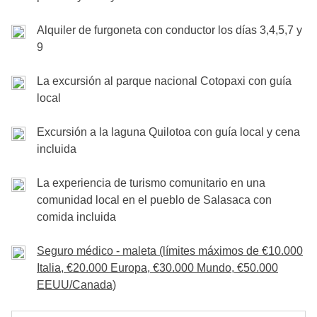
que
nos reuniremos todos para cenar: hay que
cambiar respecto a lo publicado por motivos imprevisibles y
Hoy disfrutaremos de los preciosos paisajes que
ajenos a la voluntad de WeRoad (condiciones climáticas, días
brindar por el final del viaje y recordar todos los
rodean esta zona y podremos perdernos por los
Alquiler de furgoneta con conductor los días 3,4,5,7 y
festivos, huelgas, etc.)
Actividades y excursiones incluidas en el fondo común.
momentos inolvidables de esta aventura.
numerosos senderos que rodean el hotel; otra opción
9
Comidas y bebidas a cargo de cada participante.
es darnos al relax total, descansando en el spa y
La excursión al parque nacional Cotopaxi con guía
Excursiones, entradas y actividades incluidas en el fondo
aprovechando los beneficios de las aguas termales.
local
común. Comidas y bebidas a cargo de cada participante.
A última hora de la tarde partiremos de nuevo
hacia Quito, donde pasaremos la noche
.
Excursión a la laguna Quilotoa con guía local y cena
incluida
Transportes incluidos en la tarifa del viaje. Entradas a las termas
incluidas en el fondo común. Comidas y bebidas a cargo de
La experiencia de turismo comunitario en una
cada participante.
comunidad local en el pueblo de Salasaca con
Transporte:
En total unas 5 horas en ruta
comida incluida
Seguro médico - maleta (límites máximos de €10.000
Italia, €20.000 Europa, €30.000 Mundo, €50.000
EEUU/Canada)