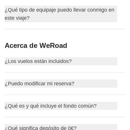
viaje unos 15 días antes de la salida.
Las excursiones que haremos serán a
altitudes elevadas
:
Así podrás empezar a conocer a tus compañeros de viaje,
¿Qué tipo de equipaje puedo llevar conmigo en
el cuerpo tardará unos días en adaptarse y será normal
obtener más información sobre el encuentro del primer día
este viaje?
sentir más fatiga de lo habitual.
y resolver cualquier duda antes de partir.
Este viaje termina en
Quito
. El último día, eres libre de
Para este itinerario puedes elegir el equipaje que
partir en cualquier momento, por lo que, ya sea que
Acerca de WeRoad
prefieras: siempre recomendamos la mochila, pero
necesites reservar un vuelo, un tren o quieras continuar el
también puedes viajar con una bolsa de viaje, un bolso
viaje por tu cuenta, puedes organizar tu regreso como
¿Los vuelos están incluidos?
deportivo o (nos duele decirlo) un trolley de cabina o una
prefieras.
maleta facturada, siempre de tamaño moderado. En
cualquier caso, tu coordinador/a te recomendará el
Los vuelos, tanto de ida como de regreso, desde
¿Puedo modificar mi reserva?
equipaje ideal antes de la salida en el grupo de
España no están incluidos en ninguno de nuestros
WhatsApp.
viajes.
Sí, puedes cambiar tu viaje directamente desde tu área
Los vuelos de ida y vuelta desde y hacia España no
¿Qué es y qué incluye el fondo común?
personal MyWeRoad, hasta 31 días antes de la salida.
están incluidos en ninguno de nuestros viajes
porque
Si has adquirido la
Flexible Cancellation
, para ofrecerte
nos gusta darte autonomía y flexibilidad: puedes elegir con
Esta es la pregunta de las preguntas, ¡y la responderemos
la máxima flexibilidad, para todas las salidas del 14 de
¿Qué significa depósito de 0€?
qué compañía aérea volar, el aeropuerto de salida que