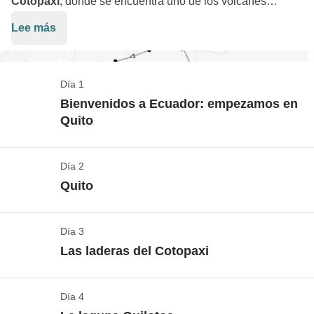
Cotopaxi
, donde se encuentra uno de los volcanes
activos más grandes del mundo, y admiraremos las aguas
Lee más
cristalinas de la
Laguna Quilotoa
(por nombrar solo
algunas de las épicas aventuras de este viaje). Pero no se
trata únicamente de naturaleza y paisajes;
Día 1
¡
aprenderemos tanto sobre la cultura y las tradiciones
Bienvenidos a Ecuador: empezamos en
de este pequeño, pero gran país,
que estamos seguros
Quito
de que no querrás volver a casa!
Solo te queda aprender
alguna que otra frase típica de la zona, ¡y ya estás listo
Día 2
Quito
para venirte con nosotros!
Quito
Ver el mapa
Los vuelos ida/vuelta hasta Ecuador no están
Día 3
Aclimatación: ¿mercado de Otavalo o aventura?
incluidos en la tarifa del viaje, así podrás decidir
Las laderas del Cotopaxi
¿Sabéis lo alto que está Quito?
Estamos ni más ni
desde dónde salir, a qué hora y con qué compañía
menos que a casi 3000 metros sobre el nivel del
aérea prefieres volar. ¡Lo hacemos así para darte la
Día 4
Una maravilla a gran altitud
mar
, así que hoy nos lo vamos a tomar con calma
máxima libertad de elección!