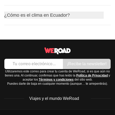
específicamente el
catolicismo
, que es practicado por la
cargar tus dispositivos sin problemas.
Guagua
- Baby or small child
mayoría de la población. Las principales festividades
Para tu viaje a Ecuador, es importante tener en cuenta la
Ñaño/ñaña
- Brother/sister
religiosas incluyen la
¿Cómo es el clima en Ecuador?
Semana Santa
, la
Navidad
y el
Día
variedad de
climas
y
actividades
que puedes disfrutar.
de los Difuntos
. Estas celebraciones suelen tener un
Aquí tienes una lista de lo que deberías llevar en tu
fuerte componente cultural y social, con procesiones y
El clima en Ecuador varía según la región, lo que lo hace
mochila:
eventos que atraen tanto a locales como a turistas.
un destino interesante durante todo el año:
Ropa:
Costa:
Clima tropical con temperaturas cálidas y
Camisetas de manga corta y larga
húmedas. La mejor época para visitar es de mayo a
Pantalones cortos y largos
¡Recibe la newsletter!
diciembre, cuando es más seco.
Chaqueta impermeable
Sierra:
Clima templado con días cálidos y noches
Utilizaremos este correo para crear tu cuenta de WeRoad, si es que aún no
Suéter o sudadera para las zonas más frescas
tienes una. Al continuar, confirmas que has leído la
Política de Privacidad
y
frías. De junio a septiembre es ideal porque hay
aceptar los
Términos y condiciones
del sitio web.
Ropa de baño si planeas visitar la costa
Puedes darte de baja en cualquier momento (aunque… te arrepentirás).
menos lluvias.
Calzado:
Amazonía:
Clima cálido y húmedo durante todo el
Zapatillas cómodas para caminar
Viajes y el mundo WeRoad
año. Aunque hay lluvias frecuentes, agosto y
Sandalias para la playa
diciembre son relativamente secos.
Botas de senderismo si visitas los Andes
Galápagos:
Clima subtropical, con temperaturas