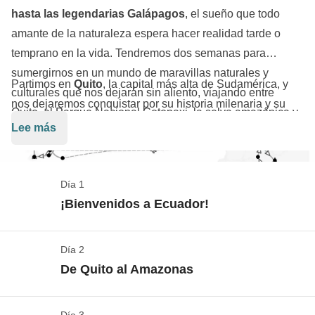
hasta las legendarias Galápagos
, el sueño que todo
amante de la naturaleza espera hacer realidad tarde o
temprano en la vida. Tendremos dos semanas para
sumergirnos en un mundo de maravillas naturales y
Partimos en
Quito
, la capital más alta de Sudamérica, y
culturales que nos dejarán sin aliento, viajando entre
nos dejaremos conquistar por su historia milenaria y su
Quito, el Parque Nacional Cotopaxi, la selva amazónica y
vibrante cultura. Pero no nos quedamos mucho tiempo en
Lee más
finalmente Santa Cruz, Isabela y San Cristóbal, las 3 islas
la ciudad: pronto nos despedimos de ella y
nos
Galápagos que exploraremos.
adentramos en la selva amazónica
, donde la naturaleza
reina y la vida late en cada rincón, llena de sorpresas y
Día 1
encuentros inolvidables. Hacemos un viaje a
Baños de
¡Bienvenidos a Ecuador!
Agua Santa
, un paraíso termal en los Andes, y luego nos
disponemos a
conquistar el Parque Nacional Cotopaxi
,
Día 2
Check in: ¡nuestra aventura comienza en Quito!
dominado por el imponente volcán activo más grande del
De Quito al Amazonas
Ver el mapa
mundo: aquí nos sentiremos inmensamente pequeños
frente al fuerza de la naturaleza. Nos despedimos del
Los vuelos aéreos hacia/desde España no están