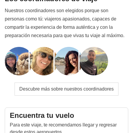
agua caliente, pueden no estar disponibles en
Nuestros coordinadores son elegidos porque son
ocasiones. Esto forma parte de las realidades
personas como tú: viajeros apasionados, capaces de
logísticas de visitar un destino tan remoto y único, y a
compartir la experiencia de forma auténtica y con la
las cuales hemos de amoldarnos como aventureros
preparación necesaria para que vivas tu viaje al máximo.
que somos.
Vuelos domésticos
Durante nuestro viaje tenemos incluidos
vuelos
domésticos hacia y desde Galápagos
. Ten en
cuenta que en el trayecto hacia Galápagos, es
posible que, dependiendo del vuelo, se efectúe una
Descubre más sobre nuestros coordinadores
escala técnica en Guayaquil. En el trayecto de
regreso desde Galápagos, todos los vuelos hacen
escala en Guayaquil. De todos modos, durante la
Encuentra tu vuelo
escala, normalmente no es necesario desembarcar la
Para este viaje, te recomendamos llegar y regresar
aeronave. El tiempo de espera es de
desde estos aeropuertos.