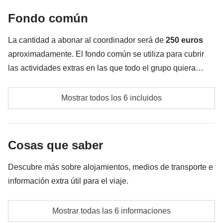
Fondo común
El impuesto gubernamental de ingreso a las Islas
Galápagos (que tiene un coste de
200 USD
)
La cantidad a abonar al coordinador será de
250 euros
Todo lo que no se menciona en la sección "Qué está
aproximadamente. El fondo común se utiliza para cubrir
incluido"
las actividades extras en las que todo el grupo quiera
participar, además de los servicios indicados
Transporte público local cuando sea necesario (Uber,
anteriormente; por tal motivo el monto puede variar y
Mostrar todos los 6 incluidos
taxis, etc.)
puede ser necesario implementarlo más, en todo caso se
devolverá la diferencia no utilizada.
Excursiones opcionales no incluidas en el precio del
Cosas que saber
viaje (AmaZoonico, Comunidad Misahualli, Pailon
del Diablo, rafting o barranquismo en Baños,
Descubre más sobre alojamientos, medios de transporte e
recorrido a pie por la ciudad de Quito, etc)
información extra útil para el viaje.
Transporte público local y tasas portuarias (taxi,
Habitación privada
barco-taxi) en las Islas Galápagos
Mostrar todas las 6 informaciones
Opción de habitación privada disponible