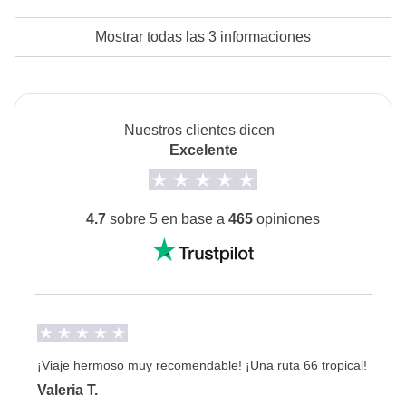
pagadas con el fondo común: son realizadas por
Alojamiento
Mostrar todas las 3 informaciones
proveedores locales ajenos a WeRoad (terceros) y se
Hoteles y apartamentos.
aplican sus condiciones; WeRoad no interviene en
La opción de no compartir habitación no está
su gestión ni asume responsabilidad alguna
disponible para este viaje.
Nuestros clientes dicen
Trasporte
Excelente
Alquiler de coches, hidroavión hasta el Parque
Nacional Everglades y tour en barco a Miami
4.7
sobre 5 en base a
465
opiniones
Info sobre habitaciones privadas
Ver todos los detalles
¡Viaje hermoso muy recomendable! ¡Una ruta 66 tropical!
Valeria T.