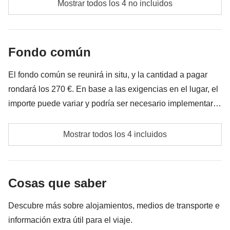
Mostrar todos los 4 no incluidos
todos los extra que quieras comprar y que consigas
meter en la mochila :)
Fondo común
Todo lo que no se menciona en la sección "Qué está
incluido"
El fondo común se reunirá in situ, y la cantidad a pagar
rondará los 270 €. En base a las exigencias en el lugar, el
importe puede variar y podría ser necesario implementarlo;
en cualquier caso se devolverá la diferencia de lo no
Transportes locales eventuales
utilizado.
Mostrar todos los 4 incluidos
Gasolina
Fondo común del coordinador
Cosas que saber
Las actividades y extras que todos los participantes
Descubre más sobre alojamientos, medios de transporte e
han acordado realizar, junto con la parte
información extra útil para el viaje.
correspondiente del coordinador. Actividades