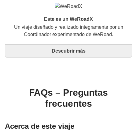
Este es un WeRoadX
Un viaje diseñado y realizado íntegramente por un
Coordinador experimentado de WeRoad.
Descubrir más
Este es un viaje diseñado y realizado íntegramente
por un Coordinador experimentado de WeRoad. El
Coordinador se encarga de todo el viaje: desde la
definición del itinerario hasta la selección del
alojamiento y las experiencias in situ. A través de
WeRoad puedes reservar el viaje y gestionarlo en tu
FAQs – Preguntas
área personal, como cualquier otro WeRoad.
frecuentes
Acerca de este viaje