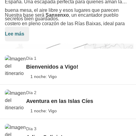
España. Una escapada perfecta para quienes aman la
buena mesa, el aire libre y esos lugares que parecen
Nuestra base será
Sanxenxo
, un encantador pueblo
secretos bien guardados.
costero en pleno corazón de las Rías Baixas, ideal para
combinar relax, ambiente y mariscos frescos. Desde aquí
Lee más
zarparemos hacia las impresionantes
Islas Cíes
, un
paraíso natural dentro del
Parque Nacional de las Islas
Atlánticas
, donde nos esperan playas de arena blanca,
Día 1
aguas turquesa y senderos entre acantilados y bosques. Y
Bienvenidos a Vigo!
como estamos en tierra de buen comer y mejor beber, no
1 noche: Vigo
puede faltar una experiencia de cata de
vinos
gallegos,
Un primer vistazo a Galicia
acompañados de
productos locales
: quesos, embutidos,
Día 2
pan de verdad… ¡y muchas risas con el grupo!
Ver el mapa
Aventura en las Islas Cíes
1 noche: Vigo
El transporte de ida y vuelta a
Vigo
no está incluido
en el paquete, por lo que podrás decidir desde qué
Excursión a las Islas Cíes (o a la Isla de Ons)
aeropuerto o estación salir, a qué hora y con el medio
Día 3
Ver el mapa