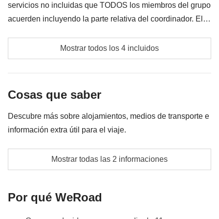
servicios no incluidas que TODOS los miembros del grupo
acuerden incluyendo la parte relativa del coordinador. El
importe del fondo común se entregará al coordinador y
Ferris a las islas
rondará los 100€. En base a las exigencias del lugar, el
Mostrar todos los 4 incluidos
importe podrá variar y podría ser necesario incrementarlo,
Transportes adicionales si son necesarios
en cualquier caso se devolverá el restante no utilizado.
Fondo común del coordinador
Cosas que saber
Las actividades y extras que todos los participantes
Descubre más sobre alojamientos, medios de transporte e
han acordado realizar, junto con la parte
información extra útil para el viaje.
correspondiente del coordinador. Actividades
pagadas con el fondo común: son realizadas por
En algunos casos, los alojamientos pueden tener
Mostrar todas las 2 informaciones
proveedores locales ajenos a WeRoad (terceros) y se
camas dobles estándar o camas francesas, que
aplican sus condiciones; WeRoad no interviene en
deberán ser compartidas por los participantes.
su gestión ni asume responsabilidad alguna
Por qué WeRoad
Info sobre habitaciones privadas
Ver todos los detalles