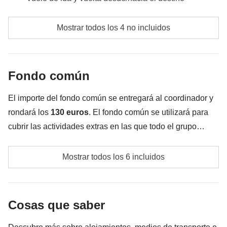
Comidas y bebidas no mencionadas
Mostrar todos los 4 no incluidos
Todos los extras que quieras comprar y que consigas
meter en la mochila :)
Fondo común
Todo lo que no se menciona en la sección "Qué está
incluido"
El importe del fondo común se entregará al coordinador y
rondará los
130 euros
. El fondo común se utilizará para
cubrir las actividades extras en las que todo el grupo
acuerde participar, además de los servicios indicados
Excursión con entrada al Taj Mahal
aquí; por eso, el importe podrá variar y podría ser
Mostrar todos los 6 incluidos
necesario incrementarlo. En cualquier caso, se devolverá
Taxi a Delhi
la diferencia no utilizada.
Ingresos a los sitios que visitaremos durante el
Cosas que saber
desarrollo del itinerario