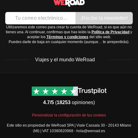
Costa Este:
Clima tropical con lluvias frecuentes,
Chaqueta impermeable
especialmente de diciembre a marzo.
Mejor época
Ropa de baño
¡Recibe la newsletter!
para visitar:
abril a noviembre.
Calzado:
Alta Meseta Central:
Clima templado con inviernos
Utilizaremos este correo para crear tu cuenta de WeRoad, si es que aún no
Botas de senderismo
tienes una. Al continuar, confirmas que has leído la
Política de Privacidad
y
frescos y secos.
Mejor época:
abril a octubre.
aceptar los
Términos y condiciones
del sitio web.
Sandalias
Puedes darte de baja en cualquier momento (aunque… te arrepentirás).
Costa Oeste:
Clima más seco y caluroso.
Mejor
Accesorios y tecnología:
época:
abril a noviembre.
Gafas de sol
Viajes y el mundo WeRoad
Sur:
Semiárido, con temperaturas altas y escasas
Cámara
lluvias.
Mejor época:
mayo a octubre.
Cargador portátil
Considera estos datos para elegir la mejor temporada
Adaptador universal
Destinos
Info útil & Ayuda
según tus preferencias de clima.
Artículos de aseo y medicación:
América del Norte
Contacto
Latinoamérica
FAQs
Protector solar
4.7/5
(
18253
opiniones)
África
Términos y condiciones
Repelente de insectos
Oriente Medio
Condiciones generales
Kit de primeros auxilios
Personalizar la configuración de tus cookies
Asia
Política de cancelación
Medicamentos básicos como ibuprofeno o
Este sitio es propiedad de WeRoad SPA | Viale Cassala 30 - 20143 Milano
Europa
Política de cookies
(MI) | VAT 10380820968 - hola@weroad.es
paracetamol
Norte de Europa
Política de privacidad