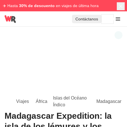
✈️ Hasta
30% de descuento
en viajes de última hora
Contáctanos
Islas del Océano
Viajes
África
Madagascar
Índico
Madagascar Expedition: la
isla de los lémures y los