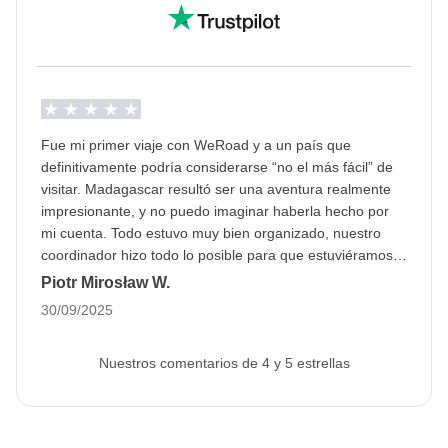
Fue mi primer viaje con WeRoad y a un país que
definitivamente podría considerarse “no el más fácil” de
visitar. Madagascar resultó ser una aventura realmente
impresionante, y no puedo imaginar haberla hecho por
mi cuenta. Todo estuvo muy bien organizado, nuestro
coordinador hizo todo lo posible para que estuviéramos
bien atendidos, y no podría recomendar esta experiencia
Piotr Mirosław W.
más a las almas aventureras.
30/09/2025
Nuestros comentarios de 4 y 5 estrellas