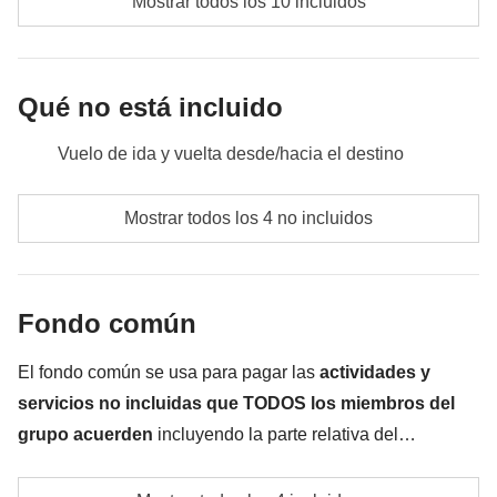
Mostrar todos los 10 incluidos
Qué no está incluido
Vuelo de ida y vuelta desde/hacia el destino
Comidas y bebidas que no estén especificadas
Mostrar todos los 4 no incluidos
Todos los extras que querrás comprar y que consigas
meter en la mochila :)
Fondo común
Todo lo que no se menciona en la sección "Qué está
incluido"
El fondo común se usa para pagar las
actividades y
servicios no incluidas que TODOS los miembros del
grupo acuerden
incluyendo la parte relativa del
coordinador. El importe del fondo común se entregará al
Actividad extra que todo el grupo decide hacer juntos
coordinador y rondará los
150€
. En base a las exigencias