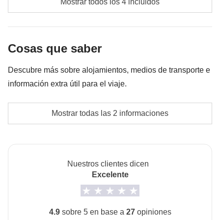
Mostrar todos los 4 incluidos
del lugar, el importe podrá variar y podría ser necesario
Fondo común del coordinador
incrementarlo, en cualquier caso, se devolverá el restante
no utilizado
Entradas al Parque Nacional Ranomafana con guía
Cosas que saber
local autorizado, visita nocturna del Parque de
Ranomafana y entrada a las reservas de Anja y
Descubre más sobre alojamientos, medios de transporte e
Reniala con guía local autorizado
información extra útil para el viaje.
Propinas para los proveedores de servicios locales
La opción “no-sharing room” no está disponible en
Mostrar todas las 2 informaciones
este viaje
Info sobre habitaciones privadas
Ver todos los detalles
Nuestros clientes dicen
Excelente
4.9
sobre 5 en base a
27
opiniones