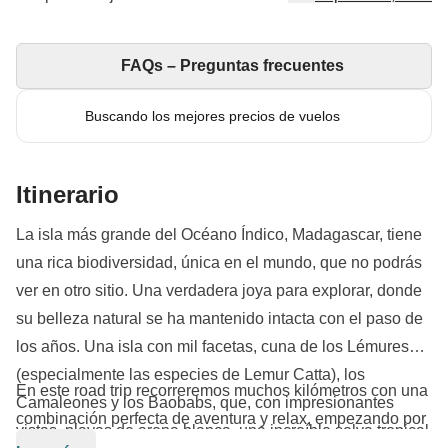
FAQs – Preguntas frecuentes
Buscando los mejores precios de vuelos
Itinerario
La isla más grande del Océano Índico, Madagascar, tiene
una rica biodiversidad, única en el mundo, que no podrás
ver en otro sitio. Una verdadera joya para explorar, donde
su belleza natural se ha mantenido intacta con el paso de
los años. Una isla con mil facetas, cuna de los Lémures
(especialmente las especies de Lemur Catta), los
En este road trip recorreremos muchos kilómetros con una
Camaleones y los Baobabs, que, con impresionantes
combinación perfecta de aventura y relax, empezando por
vistas, playas de arena blanca, una increíble selva tropical
la efervescente capital de Antananarivo y llegando hasta