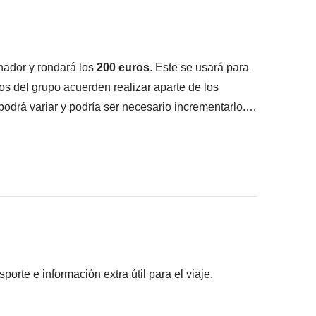
, excursión a Ellis Island + Liberty Island
e ofrecen espectáculos de todo tipo.
e, atravesando la
Quinta Avenida
, donde
Mouse, Winnie the Pooh u otros extraños
nador y rondará los
200
euros
. Este se usará para
os del grupo acuerden realizar aparte de los
 podrá variar y podría ser necesario incrementarlo.
lar
lizada.
s.
 domingos, por lo que, dependiendo de las fechas,
a actividad.
ipantes acuerden hacer y la parte correspondiente al
rte e información extra útil para el viaje.