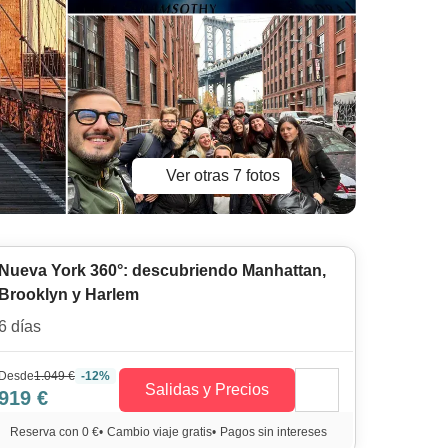
Ver otras 7 fotos
Nueva York 360°: descubriendo Manhattan,
Brooklyn y Harlem
6 días
Desde
1.049 €
-12%
Salidas y Precios
919 €
Reserva con 0 €
•
Cambio viaje gratis
•
Pagos sin intereses