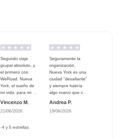
 islas.
ras y baño privado en hoteles de Manhattan.
le.
Segundo viaje
Seguramente la
grupal absoluto, y
organización,
el primero con
Nueva York es una
WeRoad. Nueva
ciudad "desafiante"
York, el sueño de
y siempre habría
mi vida, para mi 40
algo nuevo que ver.
cumpleaños. No
Con nuestro
Vincenzo M.
Andrea P.
podría haber
itinerario tuvimos la
21/06/2026
19/06/2026
tomado una mejor
oportunidad de ver
decisión,
las atracciones más
compañeros de
famosas pero
4 y 5 estrellas
viaje fantásticos y
también tuvimos