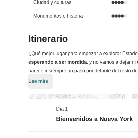
Ciudad y culturas
Monumentos e historia
Itinerario
¿Qué mejor lugar para empezar a explorar Estad
esperando a ser mordida
, y no vamos a dejar ni
parece ir siempre un paso por delante del resto d
Lee más
Empezamos en
Manhattan
,
el corazón de Nuev
calles se encuentran repletas de taxis, coches, bici
toda velocidad hacia plazas, parques, museos, gal
Día 1
seguirles el ritmo? Pasearemos por la
Grand Cent
Bienvenidos a Nueva York
y luego subiremos por
Broadway
hasta
Times Sq
continuación, seguiremos hasta el puente de
Broo
ferry a Ellis Island
, pasando por la
Estatua de la