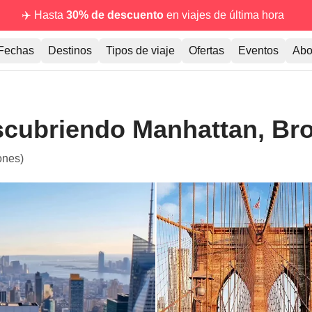
✈️ Hasta
30% de descuento
en viajes de última hora
Fechas
Destinos
Tipos de viaje
Ofertas
Eventos
Abo
scubriendo Manhattan, Br
ones)