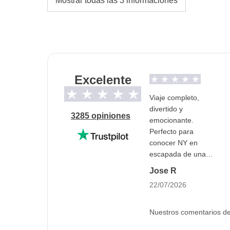
Mostrar todas las 3 informaciones
Transporte público en la ciudad y ferries a las
Alojamientos
Alojamiento en habitación cuádruple con lite
La opción "no-sharing room" no está disponib
Excelente
Info sobre habitaciones privadas
Ver todos los detalles
Viaje completo,
divertido y
3285 opiniones
emocionante.
Perfecto para
conocer NY en
escapada de una
semana.
Jose R
Recomendado
22/07/2026
Nuestros comentarios de 