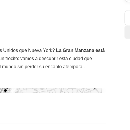
os Unidos que Nueva York?
La Gran Manzana
está
 un trocito: vamos a descubrir esta ciudad que
el mundo sin perder su encanto atemporal.
a York
, donde los rascacielos rozan las nubes y las
cletas, patinetes eléctricos y gente que se dirige a
erías de arte, tiendas... ¿estamos preparados para
ral Station
, el
Flatiron Building
y el
Empire State
,
uare
,
Little Italy
,
SoHo
y
Chinatown
. A
klyn
y llegaremos a
Dumbo
, para luego tomar
el
 Libertad
, símbolo de esta polifacética ciudad. Un