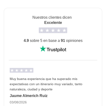
Habitación Privada no está disponible para todos los
Propinas para todos los proveedores de servicios
turnos.
locales que ayudarán a que nuestro viaje sea único.
Nuestros clientes dicen
Transporte
Excelente
Minivan privada con chofer y posible transporte
público.
4.9
sobre 5 en base a
91
opiniones
Info sobre habitaciones privadas
Ver todos los detalles
Muy buena experiencia que ha superado mis
expectativas con un itinerario muy variado, tanto
naturaleza, ciudad y deporte
Jaume Almerich Ruiz
03/08/2026