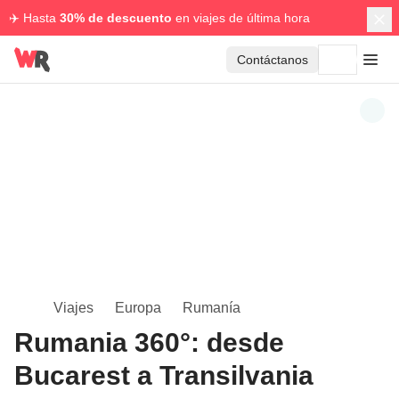
✈️ Hasta
30% de descuento
en viajes de última hora
Contáctanos
Viajes
Europa
Rumanía
Rumania 360°: desde
Bucarest a Transilvania