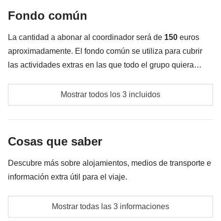
Fondo común
Todo lo que no se menciona en la sección "Qué está
incluido"
La cantidad a abonar al coordinador será de
150
euros
aproximadamente. El fondo común se utiliza para cubrir
las actividades extras en las que todo el grupo quiera
participar, además de los servicios indicados
Posibles actividades no detalladas en la sección de
anteriormente; por tal motivo el monto puede variar y
Mostrar todos los 3 incluidos
'incluido'
en el precio del viaje.
puede ser necesario implementarlo más, en todo caso se
devolverá la diferencia no utilizada.
Las actividades y extras que todos los participantes
Cosas que saber
han acordado realizar, junto con la parte
correspondiente del coordinador. Actividades
Descubre más sobre alojamientos, medios de transporte e
pagadas con el fondo común: son realizadas por
información extra útil para el viaje.
proveedores locales ajenos a WeRoad (terceros) y se
aplican sus condiciones; WeRoad no interviene en
Alojamiento
Mostrar todas las 3 informaciones
su gestión ni asume responsabilidad alguna
Hotel típico o casa de huéspedes. La opción de