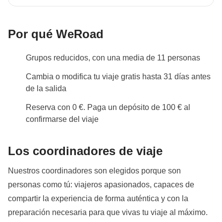
Negombo está a 30 minutos en taxi de Colombo, la
aplican sus condiciones; WeRoad no interviene en
capital, por lo que tendrás que comprar vuelos
su gestión ni asume responsabilidad alguna
internacionales de ida y vuelta a esta ciudad. En el
Por qué WeRoad
grupo de Whatsapp (crado aprox. unos 15 días antes
del inicio del viaje) puedes organizarte para compartir
Grupos reducidos, con una media de 11 personas
un taxi en función de tu hora de llegada con el resto
Cambia o modifica tu viaje gratis hasta 31 días antes
del grupo.
de la salida
Cambios en programa
Reserva con 0 €. Paga un depósito de 100 € al
Para los grupos con salida en el mes de agosto, la
confirmarse del viaje
estancia en Trincomalee de los días 9 y 10 podría
programarse en Pasikudah en función de la
Los coordinadores de viaje
disponibilidad.
Nuestros coordinadores son elegidos porque son
Acompañantes
personas como tú: viajeros apasionados, capaces de
En algunas salidas, es posible que una persona local
compartir la experiencia de forma auténtica y con la
adicional al chofer del transfer acompañe al grupo, no
preparación necesaria para que vivas tu viaje al máximo.
siendo su función la de guía de viaje.