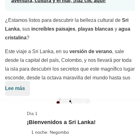
aventura, cultura y el mar, ¡haz clic aquí!
¿Estamos listos para descubrir la belleza cultural de
Sri
Lanka
, sus
increíbles paisajes
,
playas blancas
y
agua
cristalina
?
Este viaje a Sri Lanka, en su
versión de verano
, sale
desde la capital del país, Colombo, y nos llevará por toda
la isla para descubrir los secretos que este magnífico lugar
esconde, desde la octava maravilla del mundo hasta sus
maravillosas playas. Atravesaremos
Galle
,
Ella
, el
Lee más
Udawalawe National Park
,
Nuwara Eliya
para visitar los
Un viaje inolvidable por la
"lágrima de la India"
que te
preciosos yacimientos arqueológicos de
Polonnaruwa
,
permitirá descubrir todo lo que el país tiene que ofrecerte
Dambulla
y
Sigiriya
para luego terminar relajándonos
Día 1
en muchos sentidos: desde su deliciosa cocina hasta sus
bajo el sol en los alrededores de
Trincomalee
.
¡Bienvenidos a Sri Lanka!
conmovedoras tradiciones religiosas. Será un viaje tan
1 noche: Negombo
único que querremos captar cada momento con nuestra