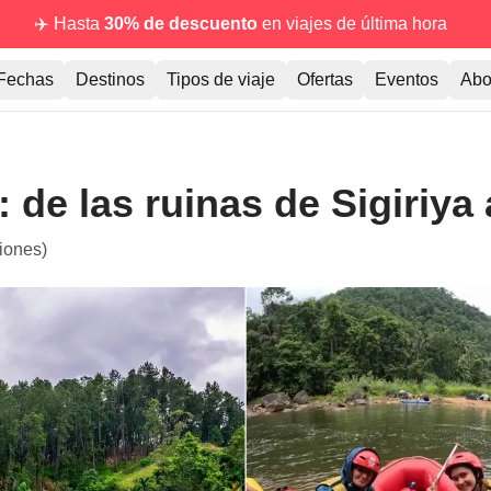
✈️ Hasta
30% de descuento
en viajes de última hora
Fechas
Destinos
Tipos de viaje
Ofertas
Eventos
Abo
: de las ruinas de Sigiriya
iones)