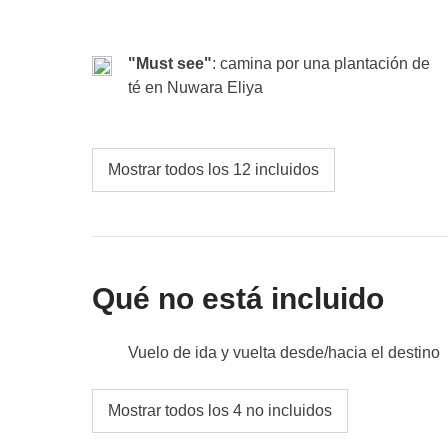
Fondo común:
green tax (6$ al dia)
No incluido:
comidas y bebidas.
Las excursiones son opcionales y corren por cue
un resort de lujo cuesta entre 90 y 130 dólares
"Must see"
: camina por una plantación de
tiburones nodriza ronda los 60-90 dólares.
té en Nuwara Eliya
Mostrar todos los 12 incluidos
Qué no está incluido
Vuelo de ida y vuelta desde/hacia el destino
comidas y bebidas donde no esté indicado
Mostrar todos los 4 no incluidos
todos los extra que quieras comprar y que co