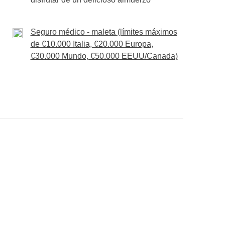
nta de los participantes. La entrada diaria a
 por persona, mientras que la excursión con
Seguro médico - maleta (límites máximos
de €10.000 Italia, €20.000 Europa,
€30.000 Mundo, €50.000 EEUU/Canada)
nsigas meter en la mochila :)