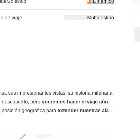
fuerzo físico
Dinámico
po de viaje
Multidestino
nka, sus impresionantes vistas, su historia milenaria
r descubierto, pero
queremos hacer el viaje aún
 posición geográfica para
extender nuestras alas
a ciudad costera a aproximadamente media hora de
iaje de aventuras por la isla, desvelándonos los