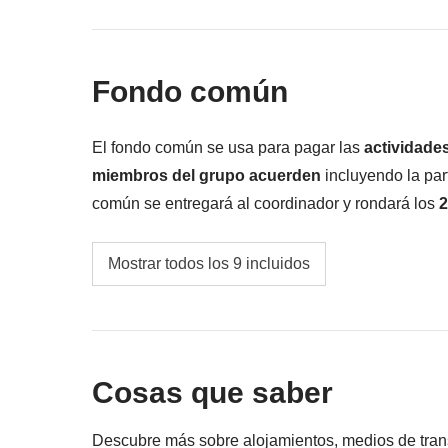
Todo lo que no se menciona en la sección "Q
Fondo común
El fondo común se usa para pagar las
actividade
miembros del grupo acuerden
incluyendo la part
común se entregará al coordinador y rondará los
2
podrá variar y podría ser necesario incrementarlo,
Entrada al sitio de la UNESCO de Anaradh
utilizado.
Mostrar todos los 9 incluidos
Entrada al sitio de Sigiryia, declarado Pat
(aproximadamente 30 USD)
Safari al Parque Nacional Minneriya con jee
Cosas que saber
La entrada a las cuevas de Dambulla.
Descubre más sobre alojamientos, medios de transpo