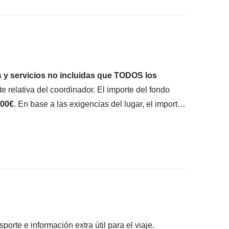
ué está incluido"
s y servicios no incluidas que TODOS los
e relativa del coordinador. El importe del fondo
00€
. En base a las exigencias del lugar, el importe
 en cualquier caso se devolverá el restante no
apura (aproximadamente USD 25)
rimonio de la Humanidad por la UNESCO
p y conductor (alrededor de USD 50)
rte e información extra útil para el viaje.