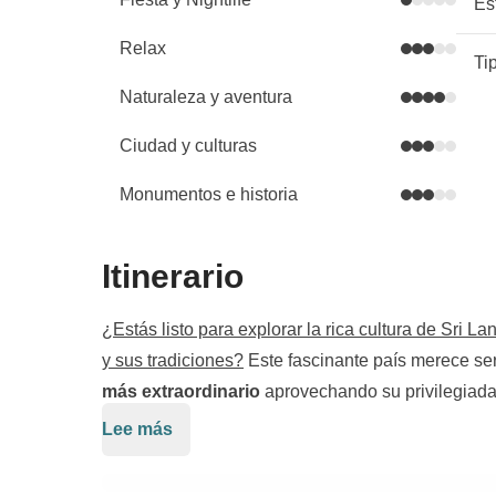
Es
Relax
Ti
Naturaleza y aventura
Ciudad y culturas
Monumentos e historia
Itinerario
¿Estás listo para explorar la rica cultura de Sri La
y sus tradiciones?
Este fascinante país merece se
más extraordinario
aprovechando su privilegiada
hacia un verdadero paraíso: ¡las Maldivas!
Lee más
Nuestro viaje comenzará en Negombo
, una bonit
la capital, Colombo, y nos llevará a través de un v