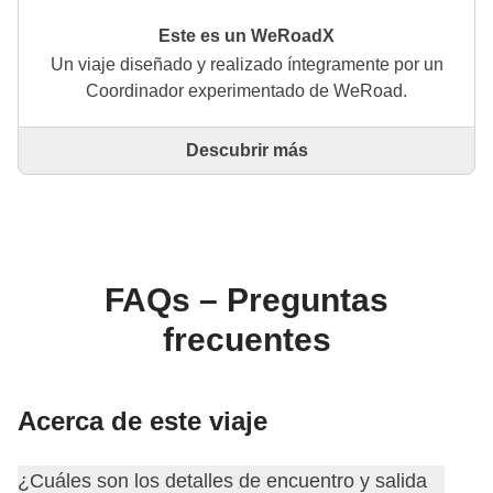
Este es un WeRoadX
Un viaje diseñado y realizado íntegramente por un
Coordinador experimentado de WeRoad.
Descubrir más
Este es un viaje diseñado y realizado íntegramente
por un Coordinador experimentado de WeRoad. El
Coordinador se encarga de todo el viaje: desde la
definición del itinerario hasta la selección del
alojamiento y las experiencias in situ. A través de
WeRoad puedes reservar el viaje y gestionarlo en tu
FAQs – Preguntas
área personal, como cualquier otro WeRoad.
frecuentes
Acerca de este viaje
¿Cuáles son los detalles de encuentro y salida