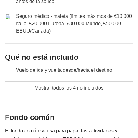
antes de la salida
adicionales
Renacimiento! ¿Listos para enamorarnos de
Chianti y brindis por un viaje inolvidable.
No incluido:
comidas y bebidas donde no esté indicado
Firenze?
Seguro médico - maleta (límites máximos de €10.000
Incluido
: alojamiento, tren de Florencia a Siena y regreso
Italia, €20.000 Europa, €30.000 Mundo, €50.000
Fondo común
: posibles transportes extra y/o actividades
EEUU/Canada)
Incluido
: alojamiento, focaccia típica y una bebida
adicionales
Fondo común
: posibles transportes extra y/o actividades
No incluido:
comidas y bebidas
adicionales
No incluido:
comidas y bebidas
Qué no está incluido
Vuelo de ida y vuelta desde/hacia el destino
Comidas y bebidas donde no esté indicado
Mostrar todos los 4 no incluidos
Todos los extra que quieras comprar y que consigas
meter en la mochila
Fondo común
Todo lo que no se menciona en la sección "Qué está
incluido"
El fondo común se usa para pagar las actividades y