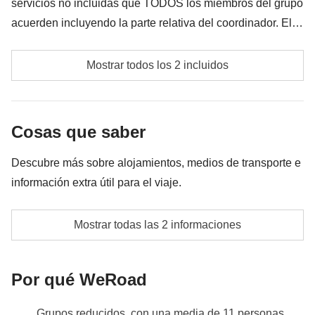
servicios no incluidas que TODOS los miembros del grupo
acuerden incluyendo la parte relativa del coordinador. El
importe del fondo común se entregará al coordinador y
Fondo común del coordinador
rondará los 60€. En base a las exigencias del lugar, el
Mostrar todos los 2 incluidos
importe podrá variar y podría ser necesario incrementarlo,
Las actividades y extras que todos los participantes
en cualquier caso se devolverá el restante no utilizado.
han acordado realizar, junto con la parte
Cosas que saber
correspondiente del coordinador. Actividades
pagadas con el fondo común: son realizadas por
Descubre más sobre alojamientos, medios de transporte e
proveedores locales ajenos a WeRoad (terceros) y se
información extra útil para el viaje.
aplican sus condiciones; WeRoad no interviene en
su gestión ni asume responsabilidad alguna
shared room
Mostrar todas las 2 informaciones
Info sobre habitaciones privadas
Ver todos los detalles
Por qué WeRoad
Grupos reducidos, con una media de 11 personas