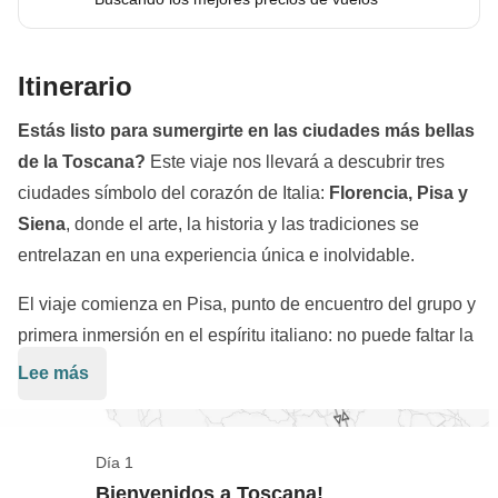
Itinerario
Estás listo para sumergirte en las ciudades más bellas
de la Toscana?
Este viaje nos llevará a descubrir tres
ciudades símbolo del corazón de Italia:
Florencia, Pisa y
Siena
, donde el arte, la historia y las tradiciones se
entrelazan en una experiencia única e inolvidable.
El viaje comienza en Pisa, punto de encuentro del grupo y
primera inmersión en el espíritu italiano: no puede faltar la
foto clásica con la icónica
Torre Inclinada
y un paseo por
Lee más
el encantador
Campo dei Miracoli.
A la mañana siguiente madrugaremos para poner rumbo a
Día 1
Florencia, cuna del Renacimiento y un auténtico museo al
Bienvenidos a Toscana!