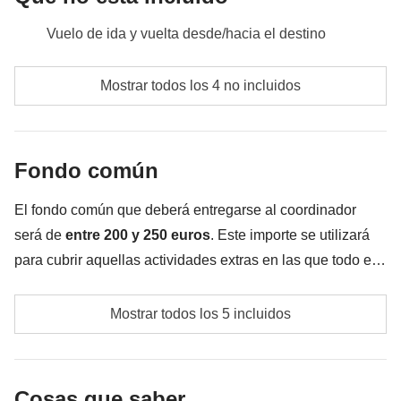
adrenalina!
Vuelo de ida y vuelta desde/hacia el destino
Alquiler de coches incluido en la tarifa del viaje. Gasolina y
Comidas y bebidas no especificadas
Mostrar todos los 4 no incluidos
actividad de rafting incluidos en el fondo común. Comidas y
bebidas a cargo de cada participante.
Todos los extras que quieras comprar y que consigas
Transporte
: En total aprox. 3 horas de trayecto
meter en la mochila
Fondo común
Todo lo que no se menciona en la sección "Qué está
El fondo común que deberá entregarse al coordinador
incluido"
será de
entre 200 y 250 euros
. Este importe se utilizará
para cubrir aquellas actividades extras en las que todo el
grupo quiera participar, además de los servicios
Transportes locales
anteriormente mencionados. Dependiendo de las
Mostrar todos los 5 incluidos
necesidades
in situ
, esta cantidad puede variar y podría
Gasolina
tener que aumentarse. En cualquier caso se devolverá la
diferencia no utilizada.
Un rafting lleno de adrenalina por el río Soča
Cosas que saber