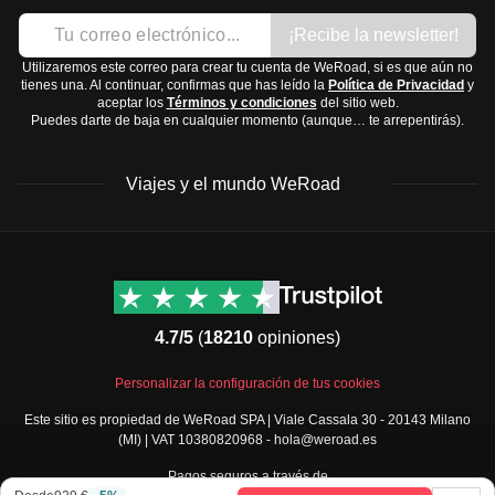
Sommern und milden Wintern. Beste Reisezeit ist von
Jersey o forro polar abrigado
¡Recibe la newsletter!
Mai bis September.
Chaqueta impermeable
Alpenregion:
Alpines Klima mit kalten Wintern und
Utilizaremos este correo para crear tu cuenta de WeRoad, si es que aún no
Pantalones cómodos
tienes una. Al continuar, confirmas que has leído la
Política de Privacidad
y
milden Sommern. Wintersport ist von Dezember bis
aceptar los
Términos y condiciones
del sitio web.
Pantalones cortos (dependiendo de la temporada)
Puedes darte de baja en cualquier momento (aunque… te arrepentirás).
März beliebt.
Calzado
Zentrales Slowenien:
Kontinentales Klima mit heißen
Zapatos cómodos para caminar
Viajes y el mundo WeRoad
Sommern und kalten Wintern. Ideal sind die Monate
Zapatillas ligeras
Mai bis September.
Sandalias (para los meses más cálidos)
Die
beste Reisezeit
hängt von deinen Aktivitäten ab, aber
Destinos
Info útil & Ayuda
Accesorios y tecnología
generell sind
Frühling
und
Herbst
angenehm für einen
América del Norte
Contacto
Gafas de sol
Besuch.
Latinoamérica
FAQs
4.7/5
(
18210
opiniones)
Sombrero o gorra
África
Términos y condiciones
Batería externa
Oriente Medio
Condiciones generales
Personalizar la configuración de tus cookies
Cámara
Asia
Política de cancelación
Este sitio es propiedad de WeRoad SPA | Viale Cassala 30 - 20143 Milano
Europa
Política de cookies
Cargador
(MI) | VAT 10380820968 - hola@weroad.es
Norte de Europa
Política de privacidad
Artículos de aseo y medicamentos
Pagos seguros a través de
España y Portugal
Security