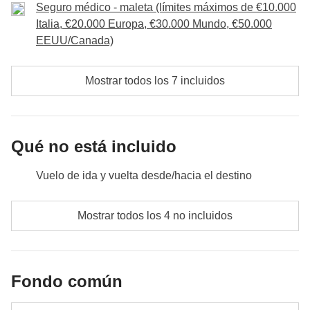
participantes.
Seguro médico - maleta (límites máximos de €10.000
incluidas en el fondo común. Las comidas y bebidas correrán a
Excursión Marietas y transporte incluidas en la tarifa del viaje.
Italia, €20.000 Europa, €30.000 Mundo, €50.000
cargo de los participantes.i.
Propinas incluidas en el fondo común. Otras comidas y bebidas
EEUU/Canada)
correrán a cargo de los participantes.
Mostrar todos los 7 incluidos
Qué no está incluido
Vuelo de ida y vuelta desde/hacia el destino
comidas y bebidas donde no se indique
Mostrar todos los 4 no incluidos
todos los extras que quieras comprar y consigas
meter en la mochila :)
Fondo común
Todo lo que no se menciona en la sección "Qué está
incluido"