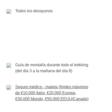
 viaje. Eventuales entradas y visitas turísticas en
en colaboración con
Seeing Hands Nepal
, una
y bebidas correrán a cargo de cada participante.
portunidades de empleo en masoterapia para
Todos los desayunos
hora incluidos en el precio del viaje. Las comidas
Guía de montaña durante todo el trekking
(del día 3 a la mañana del día 8)
Seguro médico - maleta (límites máximos
de €10.000 Italia, €20.000 Europa,
€30.000 Mundo, €50.000 EEUU/Canada)