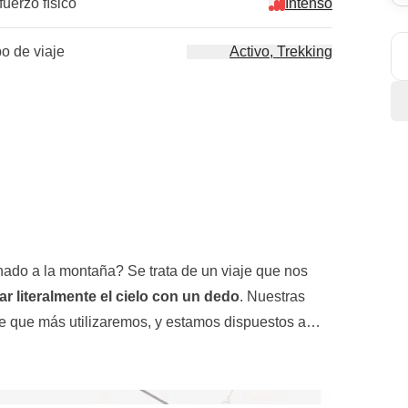
fuerzo físico
Intenso
po de viaje
Activo, Trekking
nado a la montaña? Se trata de un viaje que nos
r literalmente el cielo con un dedo
. Nuestras
te que más utilizaremos, y estamos dispuestos a
irar la belleza de estas tierras.
ara al campo base del Annapurna
, uno de los
 al alpinismo. Llegamos frente a la majestuosidad