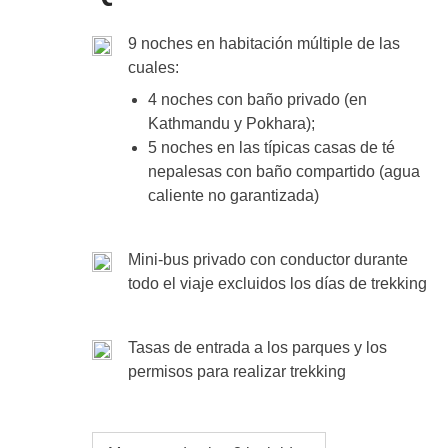
participante.
Traslado privado a Katmandú incluido en el precio del
meteorológicas, días festivos, huelgas, etc.).
estos días de caminata. El masaje se realizará 
Katmandú incluidas en el fondo común. Las comidas 
organización benéfica que ofrece formación y o
​9 noches en habitación múltiple de las
Transporte
: en total unas 6 horas de viaje
cuales:
invidentes.
4 noches con baño privado (en
Kathmandu y Pokhara);
Guía local de senderismo y masaje deportivo de una 
y bebidas corren a cargo de cada participante.
5 noches en las típicas casas de té
nepalesas con baño compartido (agua
caliente no garantizada)
Mini-bus privado con conductor durante
todo el viaje excluidos los días de trekking
Tasas de entrada a los parques y los
permisos para realizar trekking