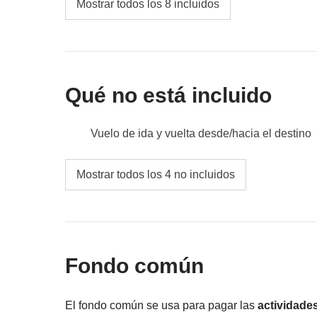
Mostrar todos los 8 incluidos
Qué no está incluido
Vuelo de ida y vuelta desde/hacia el destino
Comidas y bebidas donde no esté indicado
Mostrar todos los 4 no incluidos
Todos los extra que quieras comprar y que c
Todo lo que no se menciona en la sección "Q
Fondo común
El fondo común se usa para pagar las
actividade