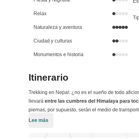
Es
Relax
Ti
Naturaleza y aventura
Ciudad y culturas
Monumentos e historia
Itinerario
Trekking en Nepal: ¿no es el sueño de todo aficio
llevará
entre las cumbres del Himalaya para toca
piernas, por supuesto, serán el medio de transpor
afrontar ascensos y descensos: todo, con tal de adm
Lee más
Cogeremos el
ABC
, el trekking que lleva
de Pokh
picos más famosos del mundo para los aficionados