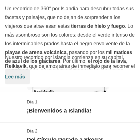
Un recorrido de 360° por Islandia para descubrir todas sus
facetas y paisajes, que no dejan de sorprender a los
viajeros que atraviesan estas
tierras de hielo y fuego
. Lo
más asombroso son los colores: desde el verde intenso de
los interminables prados hasta el negro envolvente de las
playas de arena volcánica
, pasando por los mil
matices
Nuestro recorrido por Islandia comienza en su capital,
de azul de los glaciares
. Por último,
el rojo de la lava
,
Reikiavik
, que dejamos atrás de inmediato para recorrer el
cuando uno de los muchos volcanes de la isla decide
Círculo Dorado
y continuar hacia las
cascadas
, entre las
Lee más
despertar y pintar las tierras islandesas con un nuevo
que destaca
Skogafoss
, quizá la más famosa de Islandia.
color.
Continuamos nuestro viaje hasta la
playa negra de
Reynisfjara
y para después llegar a
Jokulsarlon
, donde
Día 1
icebergs gigantes flotan en la laguna creando un paisaje
¡Bienvenidos a Islandia!
de otro mundo. Seguimos hacia el norte, cruzando los
fiordos
orientales
, y luego hacia el interior para descubrir
Día 2
Nuestro viaje empieza en Reykjavik
Dettifoss
y el
cañón de
Asbyrgi
. En
Husavik
probamos
Del Círculo Dorado a Skogar