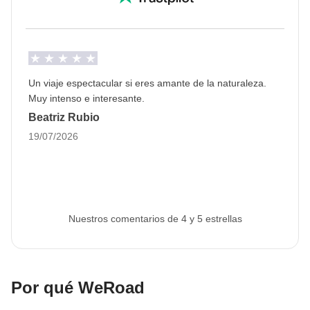
Itinerario Estacional
Algunos turnos podrían realizar el itinerario al
contrario, es decir, empezando por el día 8 hasta
llegar al destino del día 2. Esto es así para garantizar
Un viaje espectacular si eres amante de la naturaleza.
que se puedan realizar todas las etapas
Muy intenso e interesante.
programadas teniendo en cuenta los días festivos en
Beatriz Rubio
Islandia.
19/07/2026
Info sobre habitaciones privadas
Ver todos los detalles
Nuestros comentarios de 4 y 5 estrellas
Por qué WeRoad