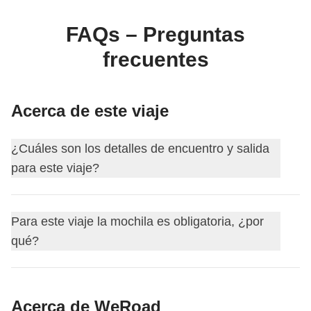
FAQs – Preguntas
frecuentes
Acerca de este viaje
¿Cuáles son los detalles de encuentro y salida
para este viaje?
Este viaje comienza en
Reykjavik
. El primer día nos
Para este viaje la mochila es obligatoria, ¿por
encontramos a las
18:00
.
qué?
Tu coordinador te añadirá al grupo de WhatsApp de tu
viaje unos 15 días antes de la salida.
Para este itinerario, es obligatorio viajar con una mochila
Así podrás empezar a conocer a tus compañeros de viaje,
Acerca de WeRoad
por razones logísticas y de comodidad para todo el grupo,