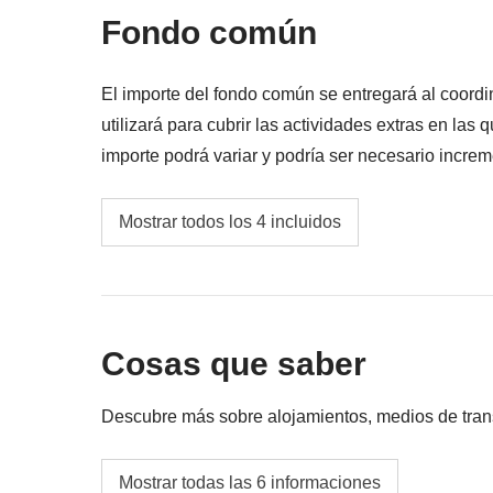
Fondo común
Todo lo que no se menciona en la sección "Q
El importe del fondo común se entregará al coordi
utilizará para cubrir las actividades extras en las 
importe podrá variar y podría ser necesario increm
diferencia no utilizada.
Guía local
Mostrar todos los 4 incluidos
Fondo común del coordinador
Las propinas a todos los proveedores de serv
único. En este país todo el mundo espera una
Cosas que saber
españolas, esta es una parte importante de s
creemos que lo correcto es recompensar los 
Descubre más sobre alojamientos, medios de transpo
a las normas locales.
Alojamientos
Las actividades y extras que todos los partici
Mostrar todas las 6 informaciones