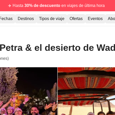
✈️ Hasta
30% de descuento
en viajes de última hora
Fechas
Destinos
Tipos de viaje
Ofertas
Eventos
Abo
 Petra & el desierto de Wa
ones)