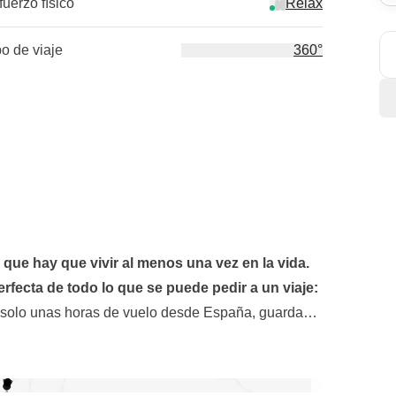
fuerzo físico
Relax
po de viaje
360°
que hay que vivir al menos una vez en la vida.
rfecta de todo lo que se puede pedir a un viaje:
an solo unas horas de vuelo desde España, guarda
ntiguas, así como paisajes naturales variados y
rvescente capital que será nuestro primer y
s como niños entre
las gargantas del Wadi Mujib
y