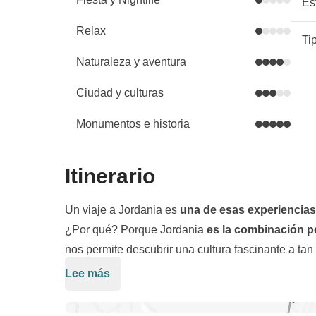
Es
Relax
Ti
Naturaleza y aventura
Ciudad y culturas
Monumentos e historia
Itinerario
Un viaje a Jordania es
una de esas experiencias 
¿Por qué? Porque Jordania
es la combinación pe
nos permite descubrir una cultura fascinante a t
tesoros increíbles, testimonios de civilizaciones a
Lee más
Nuestro viaje en grupo
empieza en
Amán
, la efe
preciosos.
verdadero impacto con Jordania; nos divertiremo