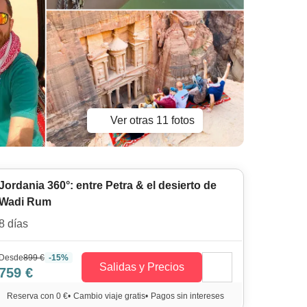
Ver otras 11 fotos
Jordania 360°: entre Petra & el desierto de
Wadi Rum
8 días
Desde
899 €
-15%
Salidas y Precios
759 €
Reserva con 0 €
•
Cambio viaje gratis
•
Pagos sin intereses