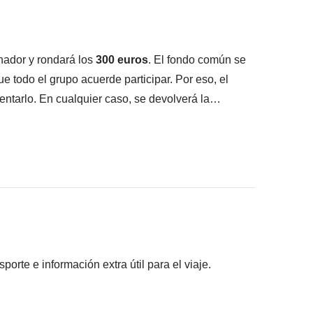
ué está incluido"
nador y rondará los
300 euros
. El fondo común se
que todo el grupo acuerde participar. Por eso, el
entarlo. En cualquier caso, se devolverá la
icios locales que ayudarán a que nuestro viaje sea
 propina porque, a diferencia de las costumbres
u salario y, como viajeros responsables que somos,
servicios que recibimos adaptándonos a la cultura y
rte e información extra útil para el viaje.
pantes han acordado realizar, junto con la parte