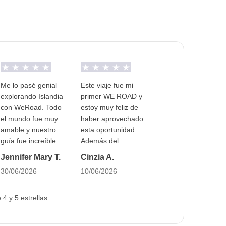
le para todos los turnos.
Me lo pasé genial
Este viaje fue mi
explorando Islandia
primer WE ROAD y
con WeRoad. Todo
estoy muy feliz de
el mundo fue muy
haber aprovechado
amable y nuestro
esta oportunidad.
guía fue increíble.
Además del
Me he reído tanto
magnífico lugar que
Jennifer Mary T.
Cinzia A.
que me ha dolido la
exploramos, la
30/06/2026
10/06/2026
barriga todos los
posibilidad de vivir
días. Nuestros días
esta aventura con
estuvieron muy
un nuevo grupo de
4 y 5 estrellas
bien aprovechados,
amigos hizo que la
así que pudimos
experiencia fuera