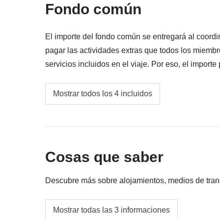
Fondo común
El importe del fondo común se entregará al coordi
pagar las actividades extras que todos los miembr
servicios incluidos en el viaje. Por eso, el importe
En cualquier caso se devolverá la diferencia no uti
Transportes locales
Mostrar todos los 4 incluidos
Gasolina
Fondo común del coordinador
Cosas que saber
Las actividades y extras que todos los partici
correspondiente del coordinador. Actividade
Descubre más sobre alojamientos, medios de transpo
proveedores locales ajenos a WeRoad (terce
interviene en su gestión ni asume responsab
Alojamientos
Mostrar todas las 3 informaciones
Hoteles nórdicos y refugios de montaña cuando