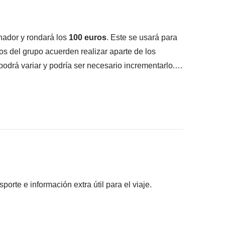
nador y rondará los
100
euros
. Este se usará para
os del grupo acuerden realizar aparte de los
 podrá variar y podría ser necesario incrementarlo.
lizada.
pantes han acordado realizar, junto con la parte
s pagadas con el fondo común: son realizadas por
rte e información extra útil para el viaje.
ros) y se aplican sus condiciones; WeRoad no
ilidad alguna
 el itinerario lo requiera.