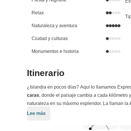
Es
Relax
Ti
Naturaleza y aventura
Ciudad y culturas
Monumentos e historia
Itinerario
¿Islandia en pocos días? Aquí lo llamamos Expre
caras
, donde el paisaje cambia a cada kilómetro y
naturaleza en su máximo esplendor. La llaman la
entender por qué: el viento frío es aquí una consta
Lee más
En nuestro viaje a Islandia, no nos alejamos dema
agitación, los glaciares parecen no tener fin y los
suficientes kilómetros para admirar la naturaleza
para colorear el suelo negro con lava roja.