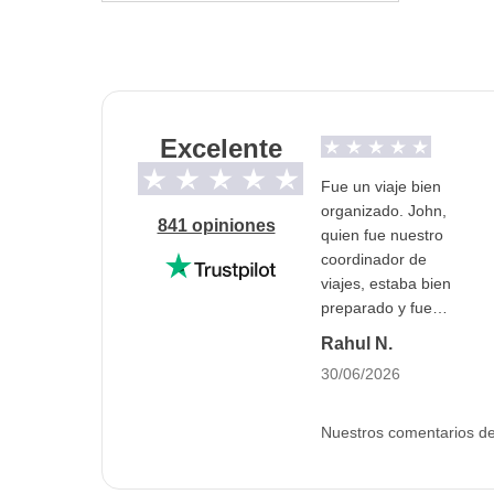
La opción "no-sharing room" no está disponib
Trasportes
Coches de alquiler
Excelente
Info sobre habitaciones privadas
Ver todos los detalles
Fue un viaje bien
organizado. John,
841 opiniones
quien fue nuestro
coordinador de
viajes, estaba bien
preparado y fue
muy servicial. Se
Rahul N.
aseguró de que
30/06/2026
todos estuvieran
cómodos y
pasándola bien.
Nuestros comentarios de 
Los lugares
elegidos para el