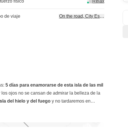
fuerzo físico
Relax
po de viaje
On the road, City Escape
ss:
5 días para enamorarse de esta isla de las mil
 los ojos no se cansan de admirar la belleza de la
isla del hielo y del fuego
y no tardaremos en
nte, mientras que la tierra está en constante
siado de la capital,
Reikiavik
, pero serán
 volcanes fingen estar dormidos, pero están listos
 islandesa en toda su belleza. No nos perderemos el