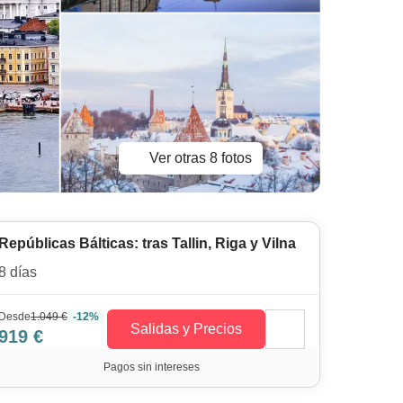
Ver otras 8 fotos
Repúblicas Bálticas: tras Tallin, Riga y Vilna
8 días
Desde
1.049 €
-12%
Salidas y Precios
919 €
Pagos sin intereses