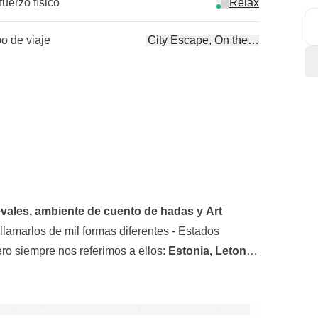
fuerzo físico
Relax
po de viaje
City Escape, On the road
evales, ambiente de cuento de hadas y Art
amarlos de mil formas diferentes - Estados
ero siempre nos referimos a ellos:
Estonia, Letonia
s
3 Repúblicas Bálticas en una mezcla de
capital de Estonia, una de las capitales más antiguas