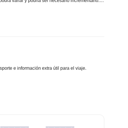
 podrá variar y podría ser necesario incrementarlo.
lizada.
rte e información extra útil para el viaje.
le para todos los turnos.
do común)