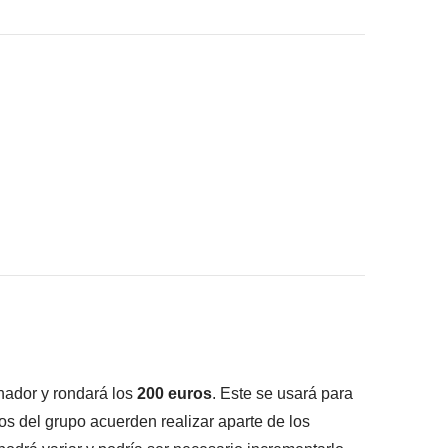
consigas meter en la mochila
ué está incluido"
nador y rondará los
200
euros
. Este se usará para
os del grupo acuerden realizar aparte de los