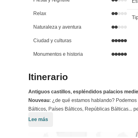
Es
Relax
Ti
Naturaleza y aventura
Ciudad y culturas
Monumentos e historia
Itinerario
Antiguos castillos, espléndidos palacios medi
Nouveau
: ¿de qué estamos hablando? Podemos ll
Bálticos, Países Bálticos, Repúblicas Bálticas... p
y Lituania
.
Lee más
Este itinerario de
8 días
nos llevará a descubrir la
tradición e innovación
. Saldremos de
Tallin
, la 