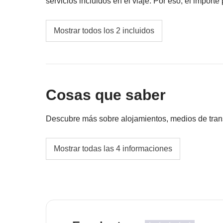
servicios incluidos en el viaje. Por eso, el importe
En cualquier caso se devolverá la diferencia no uti
Transporte público local
Mostrar todos los 2 incluidos
Fondo común del coordinador
Cosas que saber
Descubre más sobre alojamientos, medios de transpo
Alojamientos
Mostrar todas las 4 informaciones
Hoteles y guest-houses típicas.
La opción "no-sharing room" no está disponib
Transportes
Transporte público local (incluidos en el fon