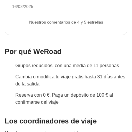
viaje, las podrás encontrar en esta misma página.
16/03/2025
Si buscas en cambio salidas desde abril 2025 en
adelante, las podrás
encontrar aquí
.
Nuestros comentarios de 4 y 5 estrellas
Situación local
Partir hacia Cuba significa estar preparado para la
máxima flexibilidad: en algunas zonas de la isla
hay
Por qué WeRoad
interrupciones en el sector energético con
apagones sobre todo por la noche
, pero a menudo
Grupos reducidos, con una media de 11 personas
las instalaciones que acogen a los viajeros están
Cambia o modifica tu viaje gratis hasta 31 días antes
equipadas con generadores para garantizar servicios
de la salida
básicos como la iluminación. Como verdaderos
Reserva con 0 €. Paga un depósito de 100 € al
viajeros,
nos vamos con la certeza de que somos
confirmarse del viaje
huéspedes de una población con accesos a
menos recursos que la nuestra
, pero que está
Los coordinadores de viaje
deseosa de acogernos