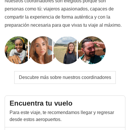
Nuestros coordinadores son elegidos porque son
Info sobre habitaciones privadas
personas como tú: viajeros apasionados, capaces de
Ver todos los detalles
compartir la experiencia de forma auténtica y con la
preparación necesaria para que vivas tu viaje al máximo.
Descubre más sobre nuestros coordinadores
Encuentra tu vuelo
Para este viaje, te recomendamos llegar y regresar
desde estos aeropuertos.