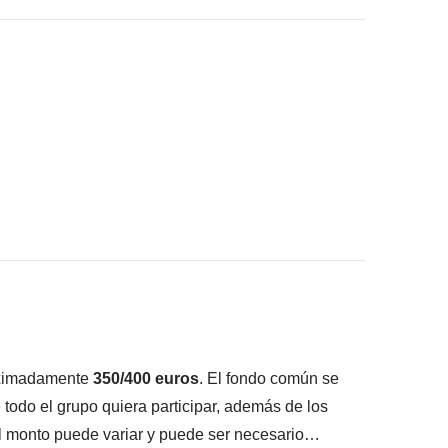
 meter en tu mochila :)
ué está incluido"
roximadamente
350/400 euros
. El fondo común se
e todo el grupo quiera participar, además de los
el monto puede variar y puede ser necesario