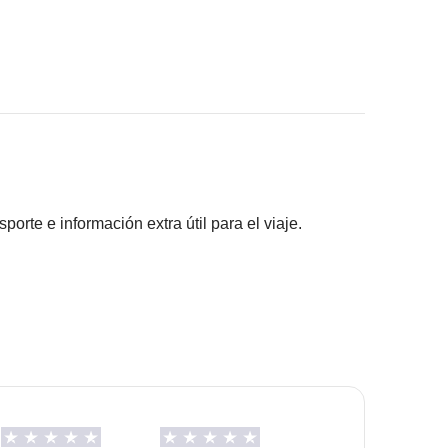
ferencia no utilizada.
 viaje (visita al Ice Hotel, el Parque Nacional de
useo de Grabados Rupestres de Alta y la visita al
rte e información extra útil para el viaje.
pantes han acordado realizar, junto con la parte
s pagadas con el fondo común: son realizadas por
ros) y se aplican sus condiciones; WeRoad no
sas típicas.
ilidad alguna