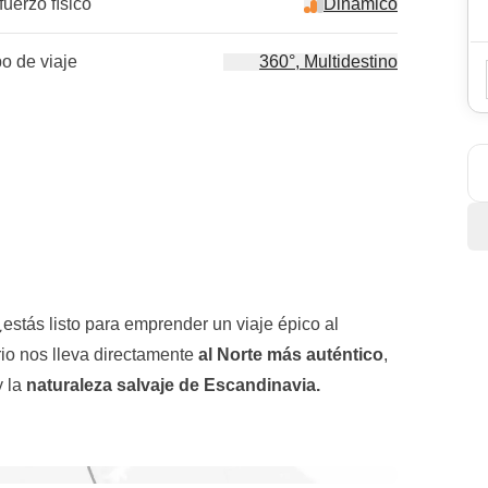
fuerzo físico
Dinámico
po de viaje
360°, Multidestino
¿estás listo para emprender un viaje épico al
rio nos lleva directamente
al Norte más auténtico
,
y la
naturaleza salvaje de Escandinavia.
a leyenda de
Papá Noel
cobra vida. Es aquí donde
luego nos dirigiremos
, en nuestros coches de