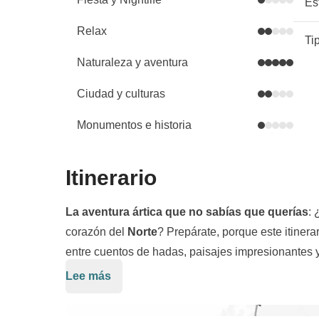
Es
Relax
Ti
Naturaleza y aventura
Ciudad y culturas
Monumentos e historia
Itinerario
La aventura ártica que no sabías que querías
: 
corazón del
Norte
? Prepárate, porque este itinera
entre cuentos de hadas, paisajes impresionantes 
Lee más
Empecemos por la mágico Rovaniemi
, donde l
descubriremos el famoso pueblo de Papá Noel
y 