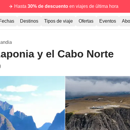
✈️ Hasta
30% de descuento
en viajes de última hora
Fechas
Destinos
Tipos de viaje
Ofertas
Eventos
Abo
landia
Laponia y el Cabo Norte
)