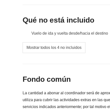
Incluido
: pernoctación, alquiler de coche
Fondo Común
: gasolina y entradas
Qué no está incluido
No incluido
: comidas y bebidas
Vuelo de ida y vuelta desde/hacia el destino
Comidas y bebidas
Mostrar todos los 4 no incluidos
Todos los extras que querrás comprar y poder
Todo lo que no se menciona en la sección "Q
Fondo común
La cantidad a abonar al coordinador será de ap
utiliza para cubrir las actividades extras en las qu
servicios indicados anteriormente; por tal motivo 