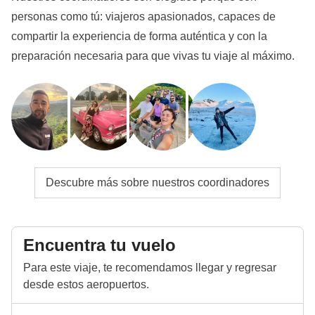
personas como tú: viajeros apasionados, capaces de
y Campeche.
compartir la experiencia de forma auténtica y con la
Hemos de tener en cuenta que durante este periodo
preparación necesaria para que vivas tu viaje al máximo.
de máxima afluencia, el país experimenta un gran
volumen de turistas tanto internacionales como
nacionales. Es de esperar que haya más tráfico, que
los espacios públicos estén abarrotados y que el
nivel de los servicios no siempre sea el habitual
debido al gran número de visitantes.
Descubre más sobre nuestros coordinadores
Situación local
En caso de fuertes temporales en Holbox (en los días
10 y 11 del itinerario) durante la estación de lluvias, el
Encuentra tu vuelo
itinerario podría sufrir variaciones y prever la estancia
en Islas Mujeres.
Para este viaje, te recomendamos llegar y regresar
desde estos aeropuertos.
Info sobre habitaciones privadas
Ver todos los detalles