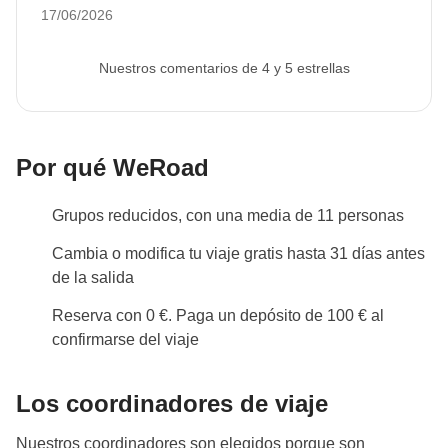
¡lo tomó todo con calma!
17/06/2026
preparados para unos días de viaje bastante
intensos.
Nuestros comentarios de 4 y 5 estrellas
Estacionalidad
Para los
días 10 y 11
: dependiendo de la temporada,
esta parte del viaje ofrece dos opciones:
Por qué WeRoad
Abril a septiembre: Holbox
Octubre a marzo: Islas Mujeres
Grupos reducidos, con una media de 11 personas
Día de los Muertos
Cambia o modifica tu viaje gratis hasta 31 días antes
Para los itinerarios marcados con la insignia
«Día de
de la salida
Los Muertos»
, la excursión tiene lugar durante las
Reserva con 0 €. Paga un depósito de 100 € al
celebraciones de esta festividad local reconocida en
confirmarse del viaje
todo el mundo. Dependiendo del calendario de
eventos y de nuestro programa de excursiones, es
Los coordinadores de viaje
posible que tengamos la oportunidad de participar en
Nuestros coordinadores son elegidos porque son
las festividades de las ciudades de Valladolid, Mérida