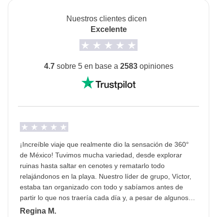
pagadas con el fondo común: son realizadas por
cuenta que los estándares hoteleros mexicanos
proveedores locales ajenos a WeRoad (terceros) y se
pueden diferir de las expectativas europeas. Aunque
Nuestros clientes dicen
aplican sus condiciones; WeRoad no interviene en
Excelente
los hoteles suelen ofrecer habitaciones limpias,
su gestión ni asume responsabilidad alguna
servicio de limpieza diario y agua caliente, pueden
producirse interrupciones ocasionales o pequeñas
4.7
sobre 5 en base a
2583
opiniones
diferencias en las instalaciones y servicios. Es
importante estar preparados para las variaciones
regionales en términos de comodidad y servicios.
La opción de Habitación Privada no está disponible
para todos los turnos.
¡Increíble viaje que realmente dio la sensación de 360°
Transportes
de México! Tuvimos mucha variedad, desde explorar
Todos los traslados incluidos se realizan en
ruinas hasta saltar en cenotes y rematarlo todo
minibuses privados con aire acondicionado y
relajándonos en la playa. Nuestro líder de grupo, Víctor,
conductor, para garantizar la máxima comodidad. El
estaba tan organizado con todo y sabíamos antes de
partir lo que nos traería cada día y, a pesar de algunos
itinerario incluye varias salidas por la mañana y
contratiempos con el clima y algunos cierres imprevistos,
Regina M.
algunos trayectos largos, así que hemos de estar