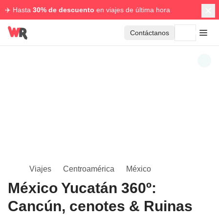
✈️ Hasta
30% de descuento
en viajes de última hora
Contáctanos
Viajes
Centroamérica
México
México Yucatán 360º:
Cancún, cenotes & Ruinas