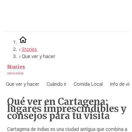
Saltar
al
contenido
›
Stories
›
Que ver y hacer
Stories
A blog by WeRoad
Que ver y hacer
Cuándo ir
Comida Local
Info de via
Qué ver en Cartagena:
lugares imprescindibles y
consejos para tu visita
Cartagena de Indias es una ciudad antigua que combina a