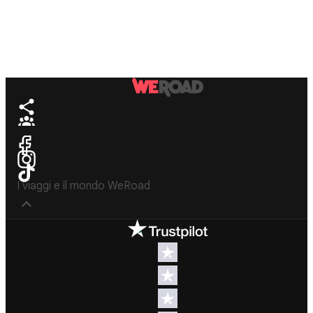
I viaggi e il mondo WeRoad
Destinos
Info útil & Ayuda
América del
Contacto
Norte
FAQs
Latinoamérica