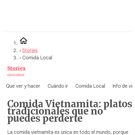
Saltar
al
contenido
›
Stories
›
Comida Local
Stories
A blog by WeRoad
Que ver y hacer
Cuándo ir
Comida Local
Info de via
Comida Vietnamita: platos
tradicionales que no
puedes perderte
La comida vietnamita es única en todo el mundo, porque