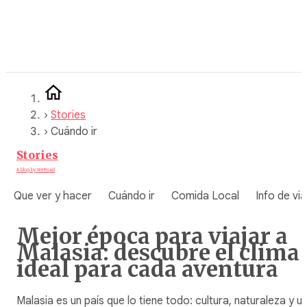
Saltar
al
contenido
›
Stories
›
Cuándo ir
Stories
A blog by WeRoad
Que ver y hacer
Cuándo ir
Comida Local
Info de via
Mejor época para viajar a
Malasia: descubre el clima
ideal para cada aventura
Malasia es un país que lo tiene todo: cultura, naturaleza y u