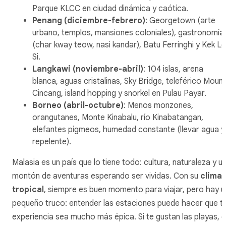
Parque KLCC en ciudad dinámica y caótica.
Penang (diciembre-febrero)
: Georgetown (arte
urbano, templos, mansiones coloniales), gastronomía
(char kway teow, nasi kandar), Batu Ferringhi y Kek L
Si.
Langkawi (noviembre-abril)
: 104 islas, arena
blanca, aguas cristalinas, Sky Bridge, teleférico Mount
Cincang, island hopping y snorkel en Pulau Payar.
Borneo (abril-octubre)
: Menos monzones,
orangutanes, Monte Kinabalu, río Kinabatangan,
elefantes pigmeos, humedad constante (llevar agua y
repelente).
Malasia es un país que lo tiene todo: cultura, naturaleza y u
montón de aventuras esperando ser vividas. Con su
clima
tropical
, siempre es buen momento para viajar, pero hay u
pequeño truco: entender las estaciones puede hacer que t
experiencia sea mucho más épica. Si te gustan las playas, e