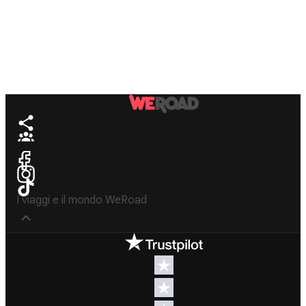
I viaggi e il mondo WeRoad
Destinos
Info útil & Ayuda
América del
Contacto
Norte
FAQs