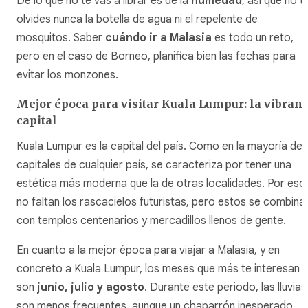
De lo que no te vas a librar es de la
humedad
, así que no t
olvides nunca la botella de agua ni el repelente de
mosquitos. Saber
cuándo ir a Malasia
es todo un reto,
pero en el caso de Borneo, planifica bien las fechas para
evitar los monzones.
Mejor época para visitar Kuala Lumpur: la vibrant
capital
Kuala Lumpur es la capital del país. Como en la mayoría de
capitales de cualquier país, se caracteriza por tener una
estética más moderna que la de otras localidades. Por eso
no faltan los rascacielos futuristas, pero estos se combina
con templos centenarios y mercadillos llenos de gente.
En cuanto a la mejor época para viajar a Malasia, y en
concreto a Kuala Lumpur, los meses que más te interesan
son
junio, julio y agosto
. Durante este periodo, las lluvias
son menos frecuentes, aunque un chaparrón inesperado