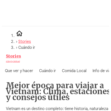
Saltar
al
contenido
›
Stories
›
Cuándo ir
Stories
A blog by WeRoad
Que ver y hacer
Cuándo ir
Comida Local
Info de via
Mejor época para viajar a
Vietnam: Clima, estaciones
y consejos útiles
Vietnam es un destino completo: tiene historia, naturaleza