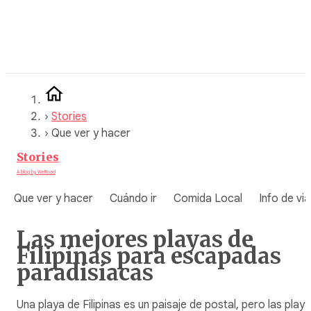
Saltar
al
contenido
›
Stories
›
Que ver y hacer
Stories
A blog by WeRoad
Que ver y hacer
Cuándo ir
Comida Local
Info de via
Las mejores playas de
Filipinas para escapadas
paradisíacas
Una playa de Filipinas es un paisaje de postal, pero las play