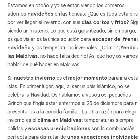
Estamos en otoño y ya se están viendo los primeros
adornos
navideños
en las tiendas. ¿Qué es toda esta pris
por ver llegar el invierno, con sus
días cortos
y
fríos?
Sigu
siendo un misterio. Lo que está garantizado, sin embargo,
es que viajar es la única solución para
escapar del frenes
navideño
y las temperaturas invernales. ¿Cómo? ¡
Yendo a
las Maldivas
, no hace falta decirlo! Así que hoy os vamos 
hablar de qué hacer en Maldivas.
Sí,
nuestro invierno
es el
mejor momento
para ir a esta
islas. En primer lugar, aquí, al ser un país islámico, no se
celebra la Navidad. Os hablamos a vosotros, pequeños
Grinch que fingís estar enfermos el 25 de diciembre para n
presentaros a la comida familiar. La otra razón para elegir 
invierno es el
clima en Maldivas
: temperaturas siempre
cálidas y
escasas precipitaciones
son la combinación
perfecta para disfrutar de
unas vacaciones inolvidable