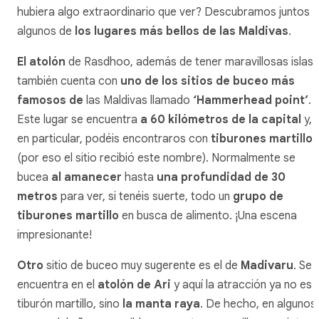
hubiera algo extraordinario que ver? Descubramos juntos
algunos de
los lugares más bellos de las Maldivas
.
El atolón
de Rasdhoo, además de tener maravillosas islas,
también cuenta con
uno de los sitios de buceo más
famosos de
las Maldivas llamado
‘Hammerhead point’
.
Este lugar se encuentra
a 60 kilómetros de la capital
y,
en particular, podéis encontraros con
tiburones martillo
(por eso el sitio recibió este nombre). Normalmente se
bucea
al amanecer
hasta
una profundidad de 30
metros
para ver, si tenéis suerte, todo un
grupo de
tiburones martillo
en busca de alimento. ¡Una escena
impresionante!
Otro
sitio de buceo muy sugerente es el de
Madivaru
. Se
encuentra en el
atolón de Ari
y aquí la atracción ya no es e
tiburón martillo, sino
la manta raya
. De hecho, en algunos