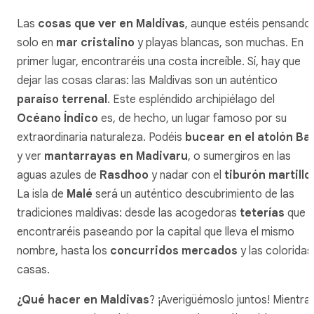
Las
cosas que ver en Maldivas
, aunque estéis pensando
solo en
mar cristalino
y playas blancas, son muchas. En
primer lugar, encontraréis una costa increíble. Sí, hay que
dejar las cosas claras: las Maldivas son un auténtico
paraíso terrenal
. Este espléndido archipiélago del
Océano Índico
es, de hecho, un lugar famoso por su
extraordinaria naturaleza. Podéis
bucear en el atolón Ba
y ver
mantarrayas en Madivaru
, o sumergiros en las
aguas azules de
Rasdhoo
y nadar con el
tiburón martillo
.
La isla de
Malé
será un auténtico descubrimiento de las
tradiciones maldivas: desde las acogedoras
teterías
que
encontraréis paseando por la capital que lleva el mismo
nombre, hasta los
concurridos mercados
y las coloridas
casas.
¿Qué hacer en Maldivas
? ¡Averigüémoslo juntos! Mientra