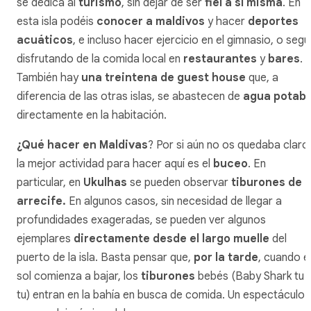
se dedica al
turismo
, sin dejar de ser
fiel a sí misma
. En
esta isla podéis
conocer a maldivos
y hacer
deportes
acuáticos
, e incluso hacer ejercicio en el gimnasio, o segu
disfrutando de la comida local en
restaurantes
y
bares
.
También hay
una treintena de guest house
que, a
diferencia de las otras islas, se abastecen de
agua potabl
directamente en la habitación.
¿Qué hacer en Maldivas
? Por si aún no os quedaba claro
la mejor actividad para hacer aquí es el
buceo
. En
particular, en
Ukulhas
se pueden observar
tiburones de
arrecife.
En algunos casos, sin necesidad de llegar a
profundidades exageradas, se pueden ver algunos
ejemplares
directamente desde el largo muelle
del
puerto de la isla. Basta pensar que,
por la tarde
, cuando e
sol comienza a bajar, los
tiburones
bebés (
Baby Shark tu 
tu
) entran en la bahía en busca de comida. Un espectáculo