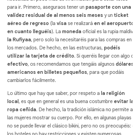
para ir. Primero, aseguraos tener un
pasaporte con una
validez residual de al menos seis meses
y un
ticket
aéreo de regreso
(la
visa
se realizará
en el aeropuerto
en cuanto lleguéis
). La
moneda
oficial es la rupia maldiv
la Rufiyaa
, pero solo la necesitaréis para las compras en
los mercados. De hecho, en las estructuras,
podéis
utilizar la tarjeta de crédito
. Si queréis llegar con algo d
efectivo
, os recomendamos que tengáis algunos
dólares
americanos en billetes pequeños
, para que podáis
cambiarlos fácilmente.
Lo último que hay que saber, por respeto a
la religión
local
, es que en general es una buena costumbre
evitar la
ropa ceñida
. De hecho, la tradición islámica no permite a
las mujeres mostrar su cuerpo. Por ello, en algunas playas
no se puede llevar el clásico bikini, pero no os preocupéis: 
los hoteles no hay restricciones y existen numerosas