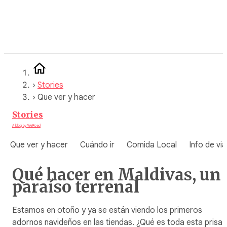
Saltar
al
contenido
›
Stories
›
Que ver y hacer
Stories
A blog by WeRoad
Que ver y hacer
Cuándo ir
Comida Local
Info de via
Qué hacer en Maldivas, un
paraíso terrenal
Estamos en otoño y ya se están viendo los primeros
adornos navideños en las tiendas. ¿Qué es toda esta prisa