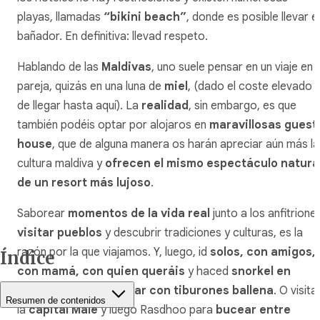
playas, llamadas
“
bikini
beach
”
, donde es posible llevar el
bañador. En definitiva: llevad respeto.
Hablando de las
Maldivas
, uno suele pensar en un viaje en
pareja, quizás en una luna de
miel
, (dado el coste elevado
de llegar hasta aquí). La
realidad
, sin embargo, es que
también podéis optar por alojaros en
maravillosas
guest
house
, que de alguna manera os harán apreciar aún más la
cultura maldiva y
ofrecen el mismo espectáculo natura
de un resort más lujoso
.
Saborear
momentos de la vida real
junto a los anfitrione
visitar pueblos
y descubrir tradiciones y culturas, es la
razón por la que viajamos. Y, luego, id
solos, con amigos,
Índice
con mamá, con quien queráis
y haced
snorkel en
Hanifaru Bay
y
a nadar con tiburones ballena
. O visita
Resumen de contenidos
la
capital Malé
y luego Rasdhoo para
bucear entre