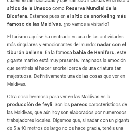
cuales están habitadas y que han sido incluidas en la lista d
sitios de la Unesco
como
Reserva Mundial de la
Biosfera
. Estamos pues en
el sitio de
snorkeling
más
famoso de las Maldivas
, ¿no vamos a visitarlo?
El turismo aquí se ha centrado en una de las actividades
más singulares y emocionantes del mundo:
nadar con el
tiburón ballena
. En la famosa
bahía de Hanifaru
, este
gigante marino está muy presente. Imaginaos la emoción
que sentiréis al hacer
snorkel
cerca de una criatura tan
majestuosa. Definitivamente una de las cosas que ver en
Maldivas.
Otra cosa hermosa para ver en las Maldivas es la
producción de
feyli
. Son los
pareos
característicos de
las Maldivas, que aún hoy son elaborados por numerosos
trabajadores locales. Digamos que, si nadar con un gigante
de 5 a 10 metros de largo no os hace gracia, tenéis una