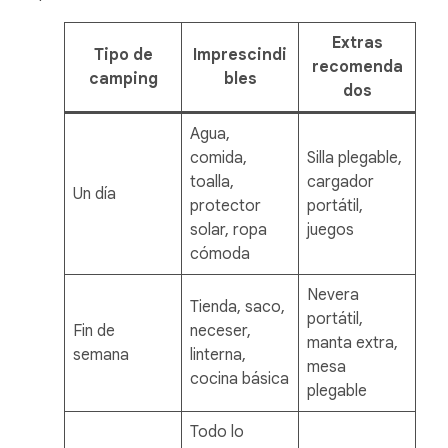
Extras
Tipo de
Imprescindi
recomenda
camping
bles
dos
Agua,
comida,
Silla plegable,
toalla,
cargador
Un día
protector
portátil,
solar, ropa
juegos
cómoda
Nevera
Tienda, saco,
portátil,
Fin de
neceser,
manta extra,
semana
linterna,
mesa
cocina básica
plegable
Todo lo