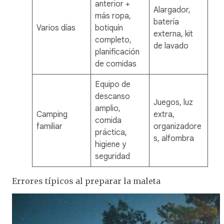
anterior +
Alargador,
más ropa,
batería
Varios días
botiquín
externa, kit
completo,
de lavado
planificación
de comidas
Equipo de
descanso
Juegos, luz
amplio,
Camping
extra,
comida
familiar
organizadore
práctica,
s, alfombra
higiene y
seguridad
Errores típicos al preparar la maleta