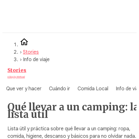
Saltar
al
contenido
›
Stories
›
Info de viaje
Stories
A blog by WeRoad
Que ver y hacer
Cuándo ir
Comida Local
Info de via
Qué llevar a un camping: la
lista útil
Lista útil y práctica sobre qué llevar a un camping: ropa,
comida, higiene, descanso y básicos para no olvidar nada.