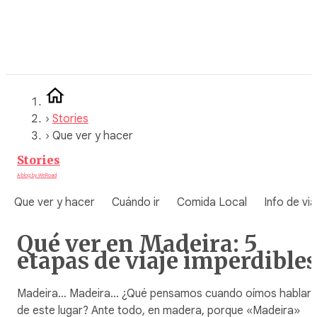
Saltar
al
contenido
›
Stories
›
Que ver y hacer
Stories
A blog by WeRoad
Que ver y hacer
Cuándo ir
Comida Local
Info de via
Qué ver en Madeira: 5
etapas de viaje imperdible
Madeira… Madeira… ¿Qué pensamos cuando oímos hablar
de este lugar? Ante todo, en madera, porque «Madeira»