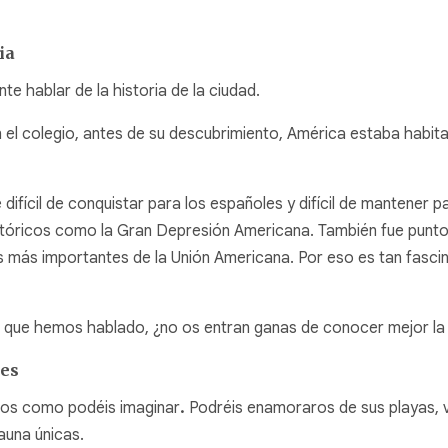
ia
e hablar de la historia de la ciudad.
colegio, antes de su descubrimiento, América estaba habitada p
ifícil de conquistar para los españoles y difícil de mantener par
stóricos como la Gran Depresión Americana. También fue punto 
s más importantes de la Unión Americana. Por eso es tan fascin
la que hemos hablado, ¿no os entran ganas de conocer mejor l
nes
iados como podéis imaginar
.
Podréis enamoraros de sus playas, 
fauna únicas.