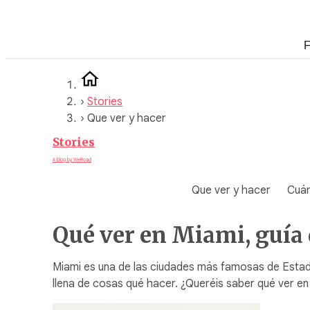
Saltar
al
F
contenido
›
Stories
›
Que ver y hacer
Stories
A blog by WeRoad
Que ver y hacer
Cuán
Qué ver en Miami, guía 
Miami es una de las ciudades más famosas de Estado
llena de cosas qué hacer. ¿Queréis saber qué ver e