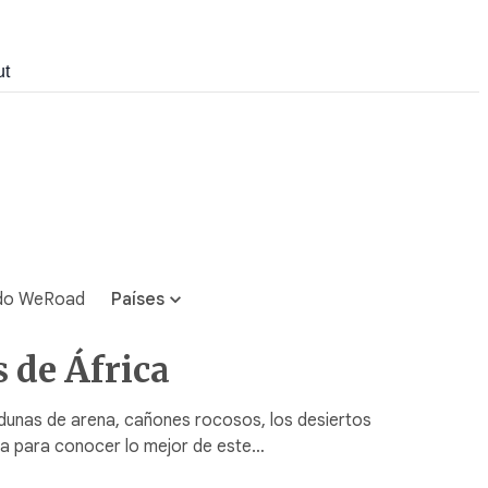
ut
do WeRoad
Países
s de África
 dunas de arena, cañones rocosos, los desiertos
ia para conocer lo mejor de este…