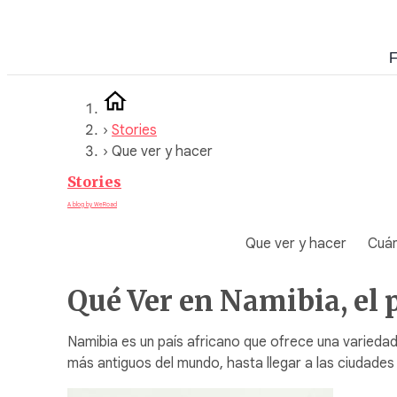
Saltar
al
F
contenido
›
Stories
›
Que ver y hacer
Stories
A blog by WeRoad
Que ver y hacer
Cuán
Qué Ver en Namibia, el p
Namibia es un país africano que ofrece una variedad
más antiguos del mundo, hasta llegar a las ciudade