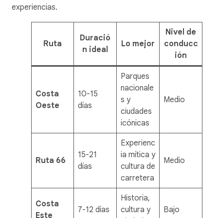
experiencias.
Nivel de
Duració
Ruta
Lo mejor
conducc
n ideal
ión
Parques
nacionale
Costa
10-15
s y
Medio
Oeste
días
ciudades
icónicas
Experienc
15-21
ia mítica y
Ruta 66
Medio
días
cultura de
carretera
Historia,
Costa
7-12 días
cultura y
Bajo
Este