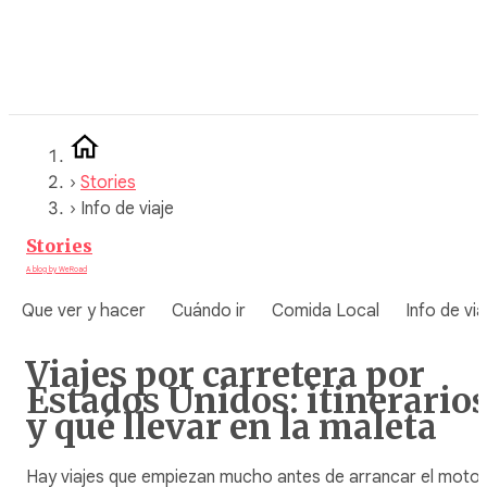
Saltar
al
contenido
›
Stories
›
Info de viaje
Stories
A blog by WeRoad
Que ver y hacer
Cuándo ir
Comida Local
Info de via
Viajes por carretera por
Estados Unidos: itinerario
y qué llevar en la maleta
Hay viajes que empiezan mucho antes de arrancar el motor