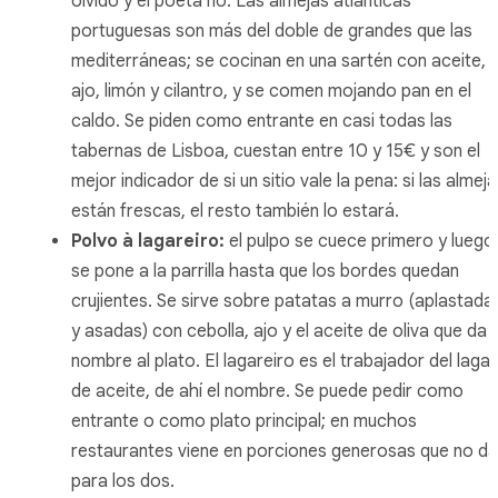
olvido y el poeta no. Las almejas atlánticas
portuguesas son más del doble de grandes que las
mediterráneas; se cocinan en una sartén con aceite,
ajo, limón y cilantro, y se comen mojando pan en el
caldo. Se piden como entrante en casi todas las
tabernas de Lisboa, cuestan entre 10 y 15€ y son el
mejor indicador de si un sitio vale la pena: si las almej
están frescas, el resto también lo estará.
Polvo à lagareiro
:
el pulpo se cuece primero y luego
se pone a la parrilla hasta que los bordes quedan
crujientes. Se sirve sobre patatas a murro (aplastada
y asadas) con cebolla, ajo y el aceite de oliva que da
nombre al plato. El
lagareiro
es el trabajador del lagar
de aceite, de ahí el nombre. Se puede pedir como
entrante o como plato principal; en muchos
restaurantes viene en porciones generosas que no d
para los dos.