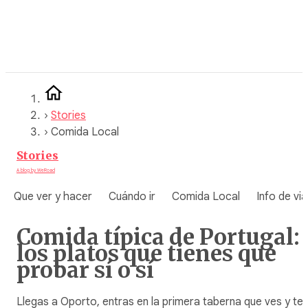
Saltar
al
contenido
›
Stories
›
Comida Local
Stories
A blog by WeRoad
Que ver y hacer
Cuándo ir
Comida Local
Info de via
Comida típica de Portugal:
los platos que tienes que
probar sí o sí
Llegas a Oporto, entras en la primera taberna que ves y te