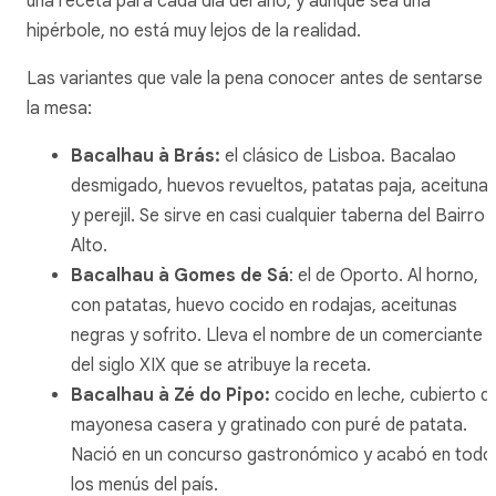
una receta para cada día del año, y aunque sea una
hipérbole, no está muy lejos de la realidad.
Las variantes que vale la pena conocer antes de sentarse 
la mesa:
Bacalhau à Brás
:
el clásico de Lisboa. Bacalao
desmigado, huevos revueltos, patatas paja, aceituna
y perejil. Se sirve en casi cualquier taberna del Bairro
Alto.
Bacalhau à Gomes de Sá
: el de Oporto. Al horno,
con patatas, huevo cocido en rodajas, aceitunas
negras y sofrito. Lleva el nombre de un comerciante
del siglo XIX que se atribuye la receta.
Bacalhau à Zé do Pipo
:
cocido en leche, cubierto d
mayonesa casera y gratinado con puré de patata.
Nació en un concurso gastronómico y acabó en todo
los menús del país.